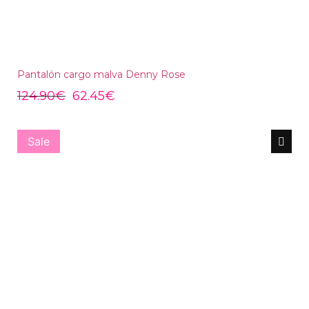
Pantalón cargo malva Denny Rose
124.90
€
62.45
€
Sale