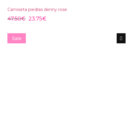
Camiseta piedras denny rose
47.50
€
23.75
€
Sale