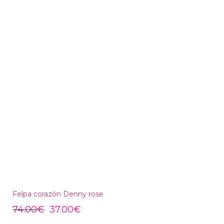
Felpa corazón Denny rose
74.00
€
37.00
€