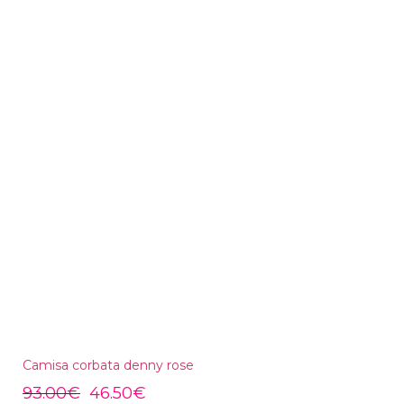
Camisa corbata denny rose
93.00
€
46.50
€