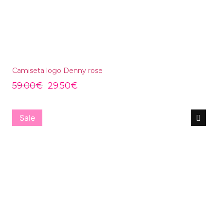
Camiseta logo Denny rose
59.00
€
29.50
€
Sale