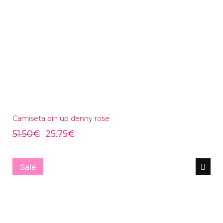
Camiseta pin up denny rose
51.50
€
25.75
€
Sale