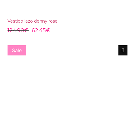
Vestido lazo denny rose
124.90
€
62.45
€
Sale