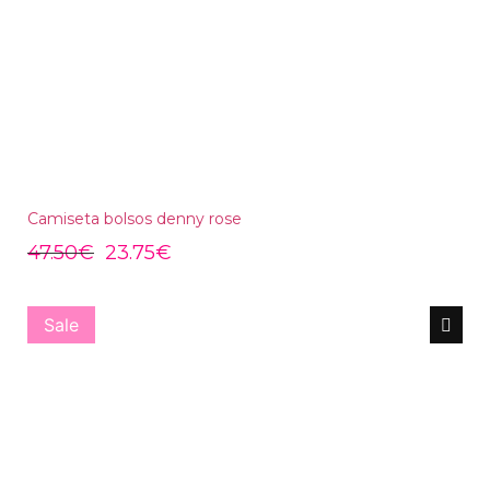
Camiseta bolsos denny rose
47.50
€
23.75
€
Sale