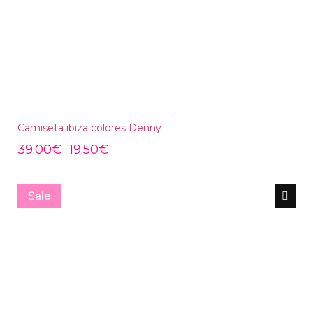
Camiseta ibiza colores Denny
39.00
€
19.50
€
Sale