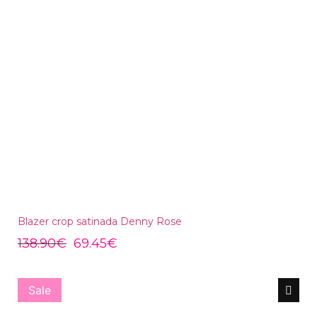
Blazer crop satinada Denny Rose
138.90
€
69.45
€
Sale