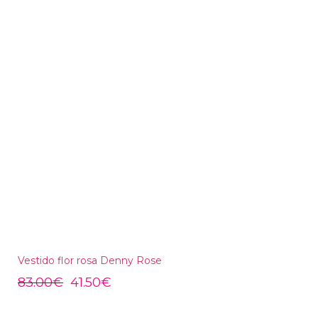
Vestido flor rosa Denny Rose
83.00
€
41.50
€