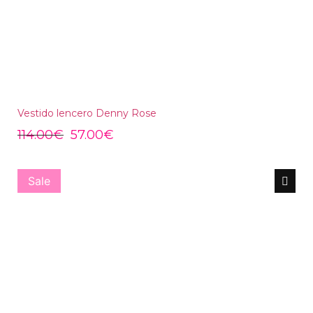
Vestido lencero Denny Rose
114.00
€
57.00
€
Sale