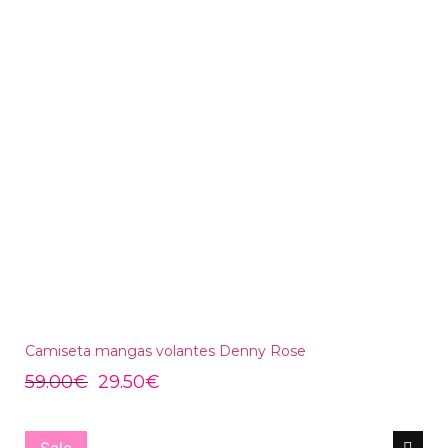
Camiseta mangas volantes Denny Rose
59.00
€
29.50
€
Sale