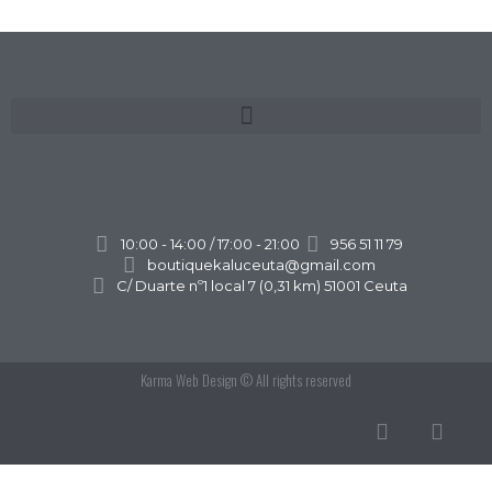
10:00 - 14:00 / 17:00 - 21:00
956 51 11 79
boutiquekaluceuta@gmail.com
C/ Duarte nº1 local 7 (0,31 km) 51001 Ceuta
Karma Web Design
© All rights reserved