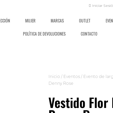
Iniciar Sesi
ECCIÓN
MUJER
MARCAS
OUTLET
EVE
POLÍTICA DE DEVOLUCIONES
CONTACTO
Inicio
/
Eventos
/
Evento de lar
Denny Rose
Vestido Flor