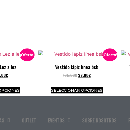
¡Oferta!
¡Oferta!
Lez a lez
Vestido lápiz línea bsb
.00
€
125.00
€
38.00
€
OPCIONES
SELECCIONAR OPCIONES
AS
OUTLET
EVENTOS
SOBRE NOSOTROS