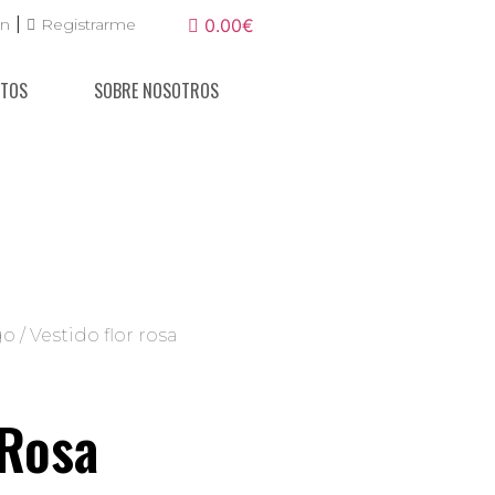
|
ón
Registrarme
0.00€
NTOS
SOBRE NOSOTROS
go
/ Vestido flor rosa
 Rosa