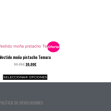
¡Oferta!
Vestido moña pistacho Temara
99.95
€
30.00
€
SELECCIONAR OPCIONES
POLÍTICA DE DEVOLUCIONES