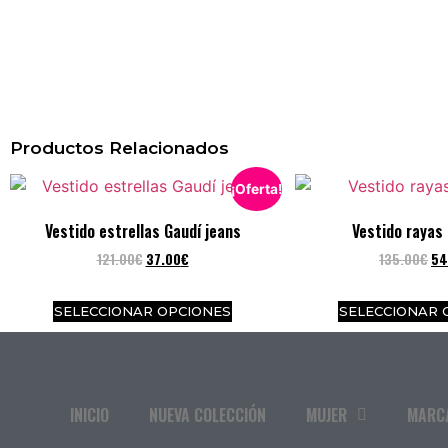
Productos Relacionados
¡Oferta!
Vestido estrellas Gaudí jeans
Vestido rayas 
121.00
€
37.00
€
135.00
€
54
SELECCIONAR OPCIONES
SELECCIONAR 
INICIO
NUEVA COLECCIÓN
MUJER
MARC