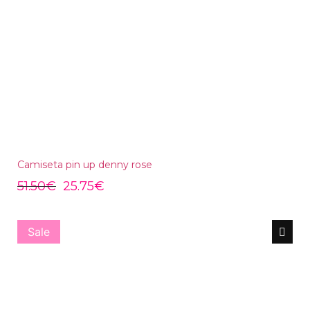
Camiseta pin up denny rose
51.50
€
25.75
€
Sale