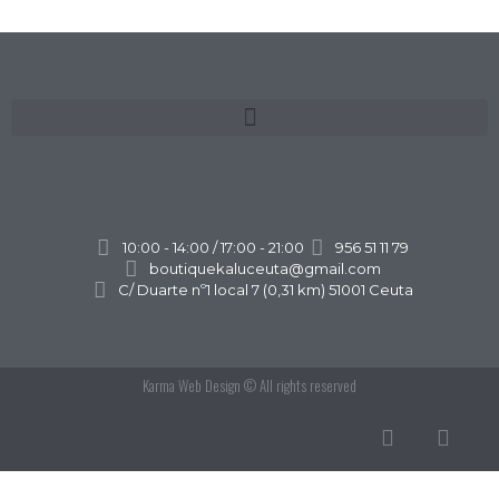
10:00 - 14:00 / 17:00 - 21:00
956 51 11 79
boutiquekaluceuta@gmail.com
C/ Duarte nº1 local 7 (0,31 km) 51001 Ceuta
Karma Web Design
© All rights reserved