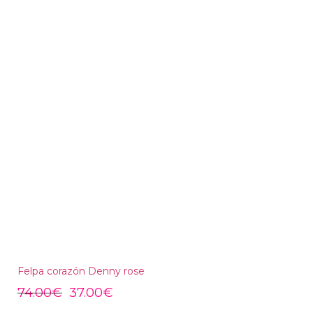
Felpa corazón Denny rose
74.00
€
37.00
€