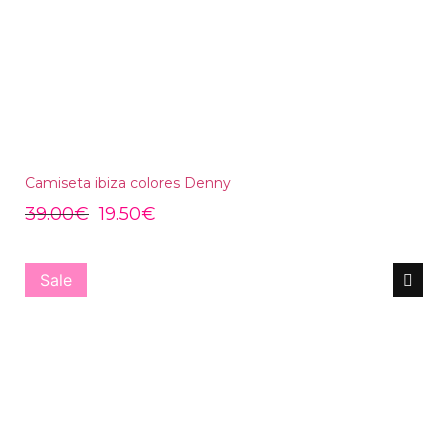
Camiseta ibiza colores Denny
39.00
€
19.50
€
Sale