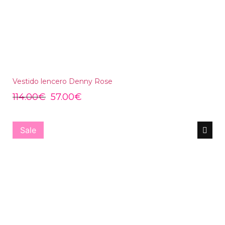
Vestido lencero Denny Rose
114.00
€
57.00
€
Sale