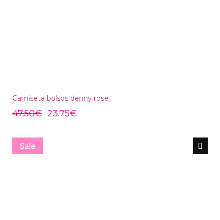
Camiseta bolsos denny rose
47.50
€
23.75
€
Sale