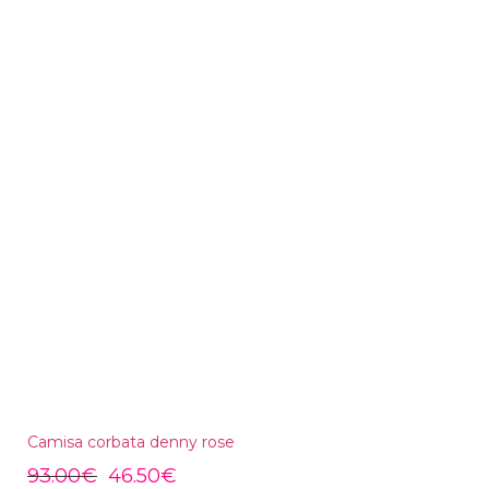
Camisa corbata denny rose
93.00
€
46.50
€