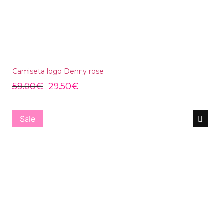
Camiseta logo Denny rose
59.00
€
29.50
€
Sale