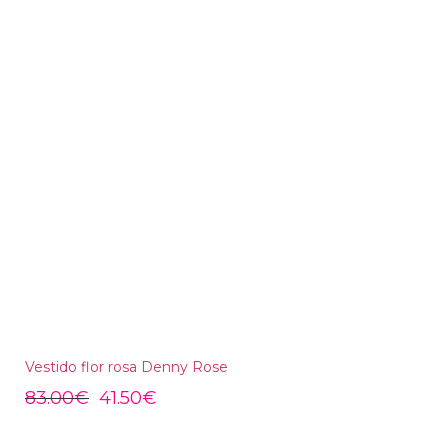
Vestido flor rosa Denny Rose
83.00
€
41.50
€