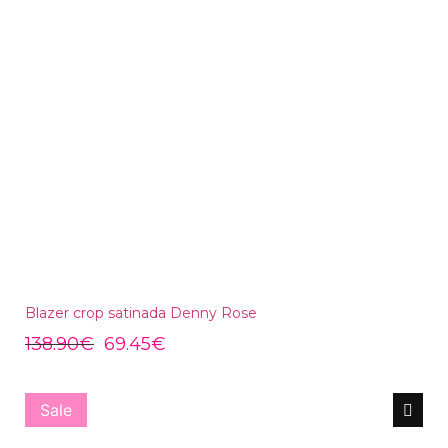
Blazer crop satinada Denny Rose
138.90
€
69.45
€
Sale