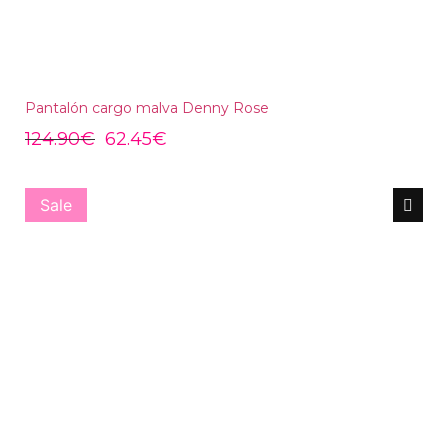
Pantalón cargo malva Denny Rose
124.90
€
62.45
€
Sale