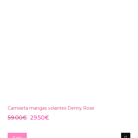
Camiseta mangas volantes Denny Rose
59.00
€
29.50
€
Sale