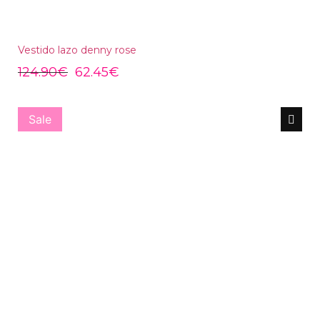
Vestido lazo denny rose
124.90
€
62.45
€
Sale