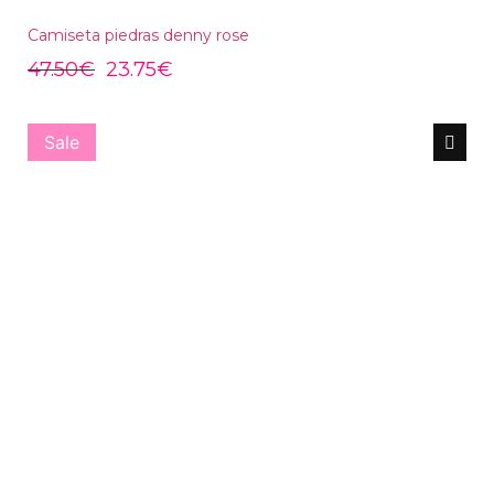
Camiseta piedras denny rose
47.50
€
23.75
€
Sale