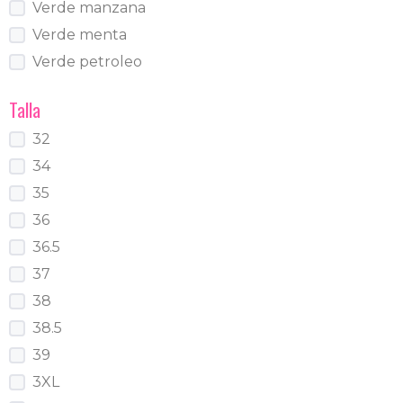
Verde manzana
Verde menta
Verde petroleo
Talla
32
34
35
36
36.5
37
38
38.5
39
3XL