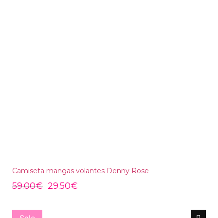
Camiseta mangas volantes Denny Rose
59.00
€
29.50
€
Sale