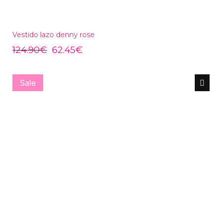
Vestido lazo denny rose
124.90
€
62.45
€
Sale