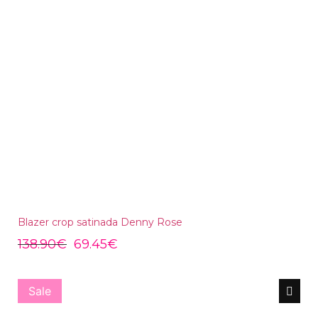
Blazer crop satinada Denny Rose
138.90
€
69.45
€
Sale