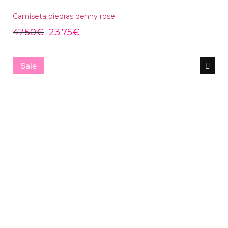
Camiseta piedras denny rose
47.50
€
23.75
€
Sale