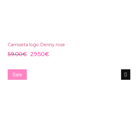
Camiseta logo Denny rose
59.00
€
29.50
€
Sale