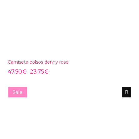
Camiseta bolsos denny rose
47.50
€
23.75
€
Sale