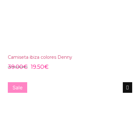
Camiseta ibiza colores Denny
39.00
€
19.50
€
Sale