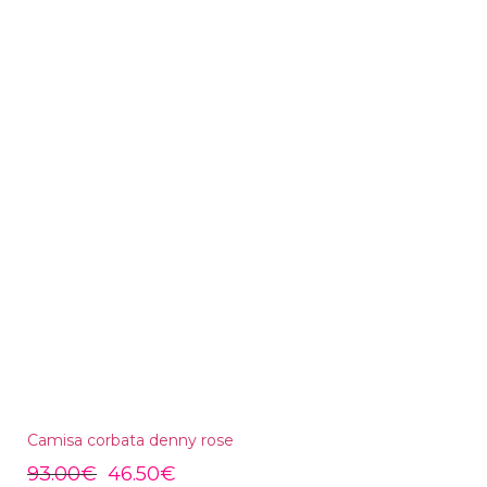
Camisa corbata denny rose
93.00
€
46.50
€