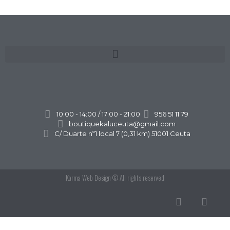
10:00 - 14:00 / 17:00 - 21:00
956 51 11 79
boutiquekaluceuta@gmail.com
C/ Duarte nº1 local 7 (0,31 km) 51001 Ceuta
Karma Web Design
© All rights reserved