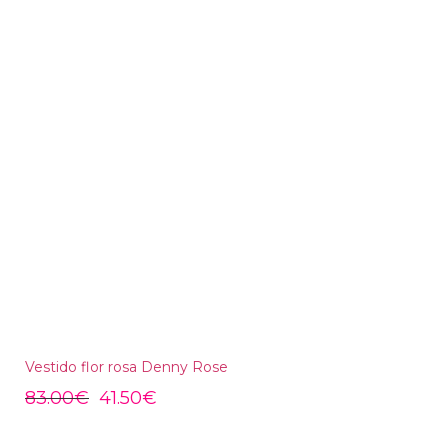
Vestido flor rosa Denny Rose
83.00
€
41.50
€