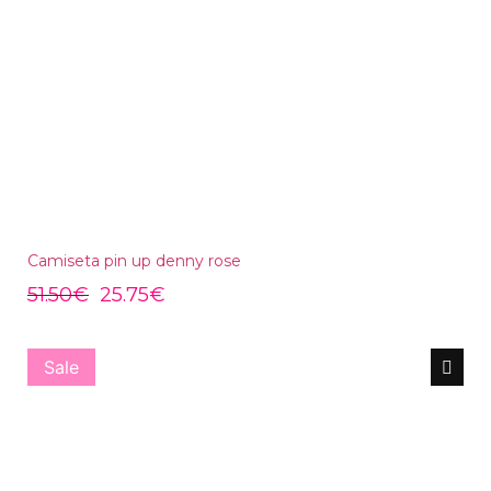
Camiseta pin up denny rose
51.50
€
25.75
€
Sale