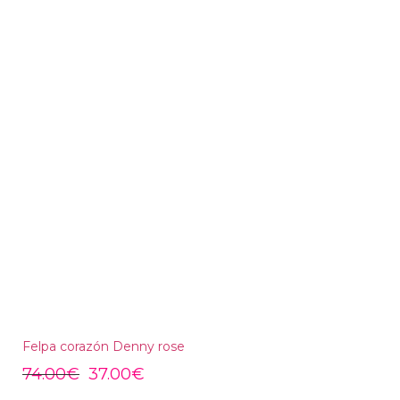
Felpa corazón Denny rose
74.00
€
37.00
€