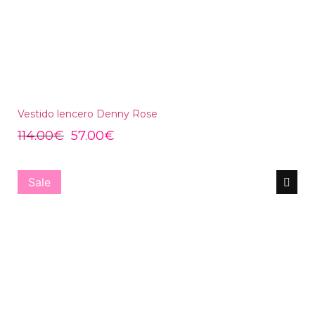
Vestido lencero Denny Rose
114.00
€
57.00
€
Sale