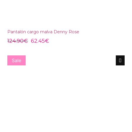
Pantalón cargo malva Denny Rose
124.90
€
62.45
€
Sale