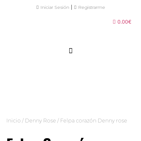
|
Iniciar Sesión
Registrarme
0.00€
Inicio
/
Denny Rose
/ Felpa corazón Denny rose