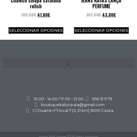
Chaleco solapa satinada
JEANS RAYAS LANÇA
relish
PERFUME
102.50
€
41.00
€
107.50
€
43.00
€
SELECCIONAR OPCIONES
SELECCIONAR OPCIONES
10:00 - 14:00 / 17:00 - 21:00
956 51 11 79
boutiquekaluceuta@gmail.com
C/ Duarte nº1 local 7 (0,31 km) 51001 Ceuta
Karma Web Design
© All rights reserved