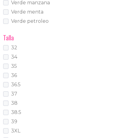
Verde manzana
Verde menta
Verde petroleo
Talla
32
34
35
36
36.5
37
38
38.5
39
3XL