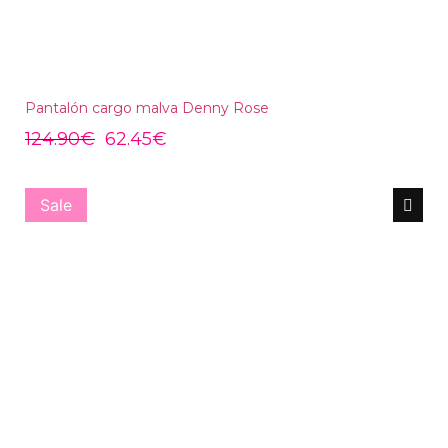
Pantalón cargo malva Denny Rose
124.90
€
62.45
€
Sale