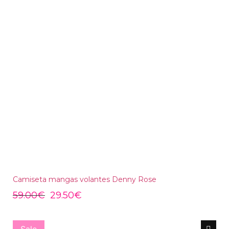
Camiseta mangas volantes Denny Rose
59.00
€
29.50
€
Sale