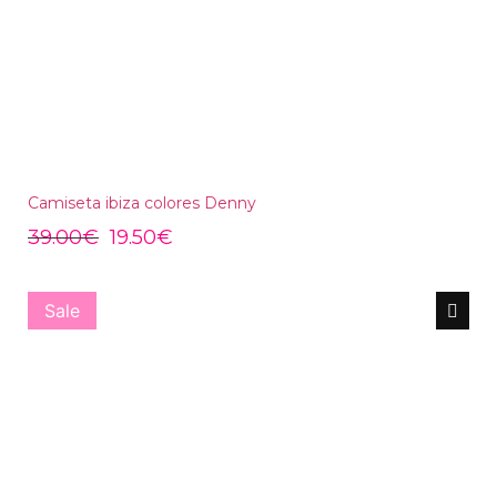
Camiseta ibiza colores Denny
39.00
€
19.50
€
Sale