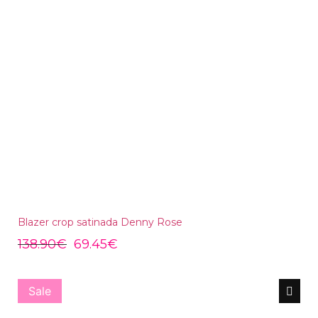
Blazer crop satinada Denny Rose
138.90
€
69.45
€
Sale