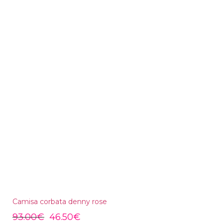
Camisa corbata denny rose
93.00
€
46.50
€