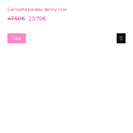
Camiseta piedras denny rose
47.50
€
23.75
€
Sale