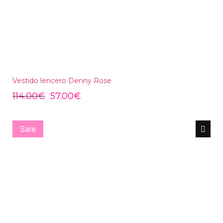
Vestido lencero Denny Rose
114.00
€
57.00
€
Sale