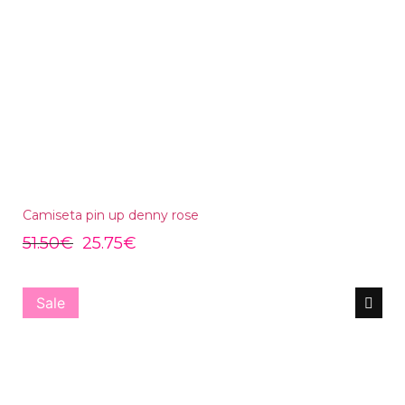
Camiseta pin up denny rose
51.50
€
25.75
€
Sale