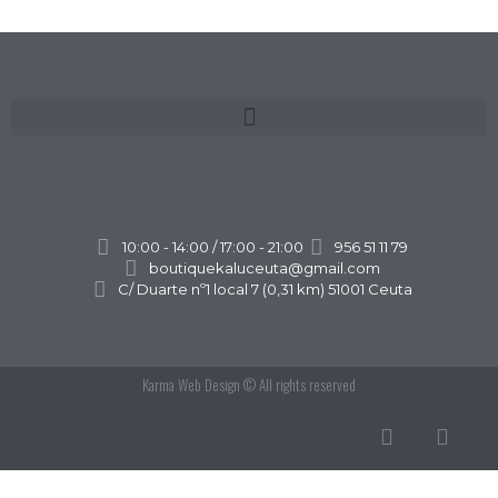
10:00 - 14:00 / 17:00 - 21:00
956 51 11 79
boutiquekaluceuta@gmail.com
C/ Duarte nº1 local 7 (0,31 km) 51001 Ceuta
Karma Web Design
© All rights reserved