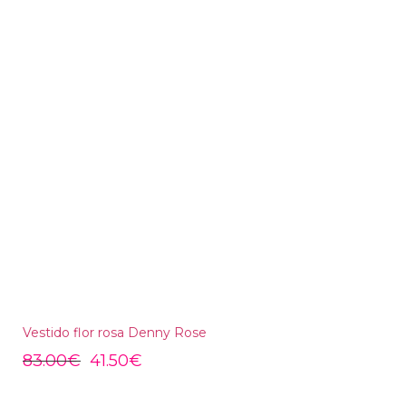
Vestido flor rosa Denny Rose
83.00
€
41.50
€