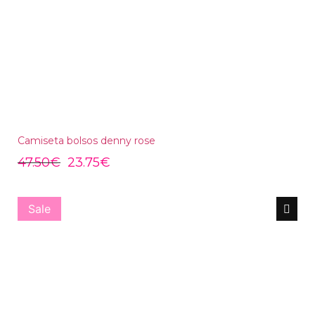
Camiseta bolsos denny rose
47.50
€
23.75
€
Sale