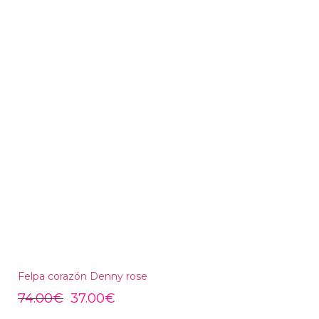
Felpa corazón Denny rose
74.00
€
37.00
€