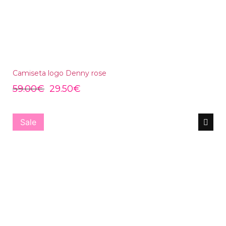
Camiseta logo Denny rose
59.00
€
29.50
€
Sale