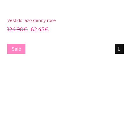
Vestido lazo denny rose
124.90
€
62.45
€
Sale