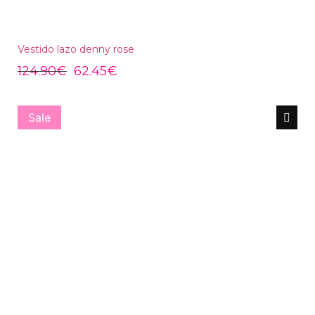
Vestido lazo denny rose
124.90
€
62.45
€
Sale