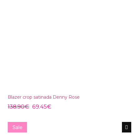
Blazer crop satinada Denny Rose
138.90
€
69.45
€
Sale