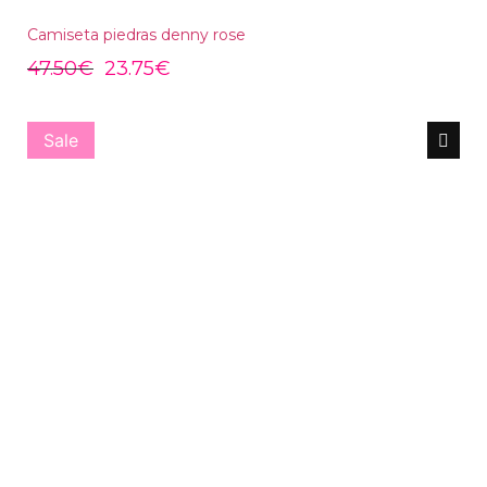
Camiseta piedras denny rose
47.50
€
23.75
€
Sale