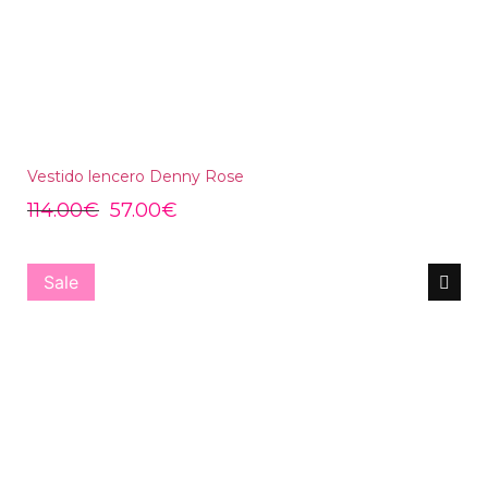
Vestido lencero Denny Rose
114.00
€
57.00
€
Sale