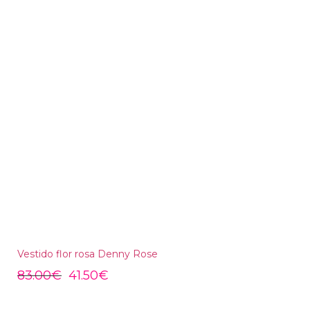
Vestido flor rosa Denny Rose
83.00
€
41.50
€