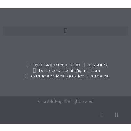
10:00 - 14:00 / 17:00 - 21:00
956 51 11 79
boutiquekaluceuta@gmail.com
C/ Duarte nº1 local 7 (0,31 km) 51001 Ceuta
Karma Web Design
© All rights reserved