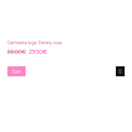
Camiseta logo Denny rose
59.00
€
29.50
€
Sale