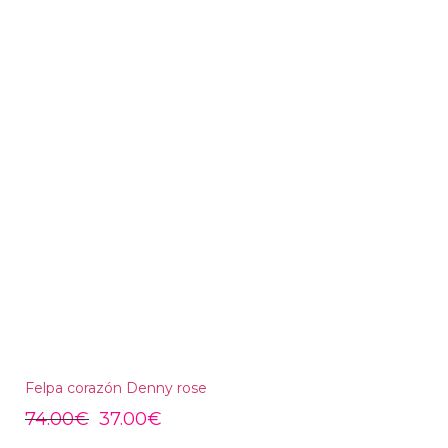
Felpa corazón Denny rose
74.00
€
37.00
€