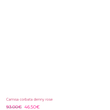
Camisa corbata denny rose
93.00
€
46.50
€