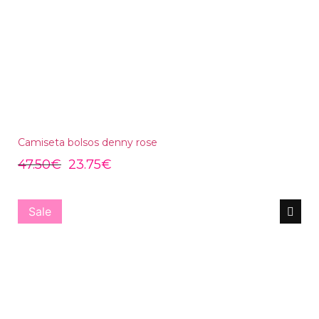
Camiseta bolsos denny rose
47.50
€
23.75
€
Sale