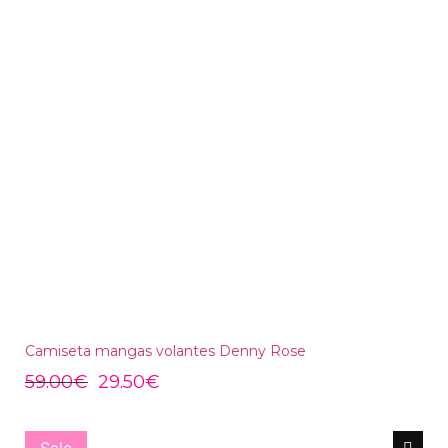
Camiseta mangas volantes Denny Rose
59.00
€
29.50
€
Sale