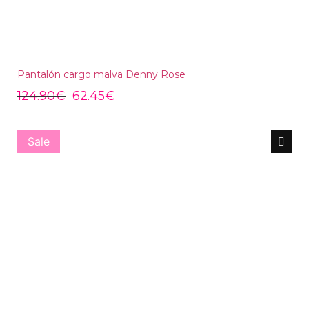
Pantalón cargo malva Denny Rose
124.90
€
62.45
€
Sale