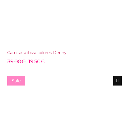
Camiseta ibiza colores Denny
39.00
€
19.50
€
Sale