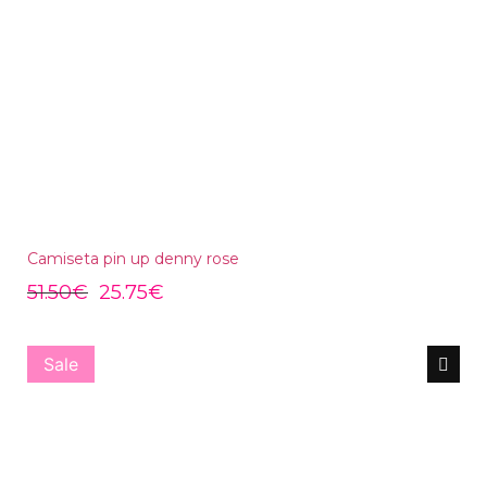
Camiseta pin up denny rose
51.50
€
25.75
€
Sale