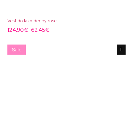
Vestido lazo denny rose
124.90
€
62.45
€
Sale