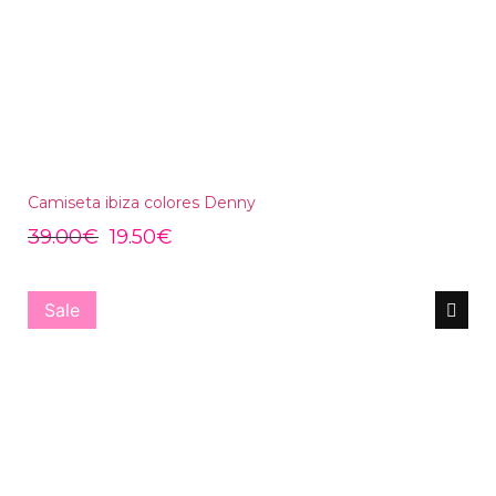
Camiseta ibiza colores Denny
39.00
€
19.50
€
Sale