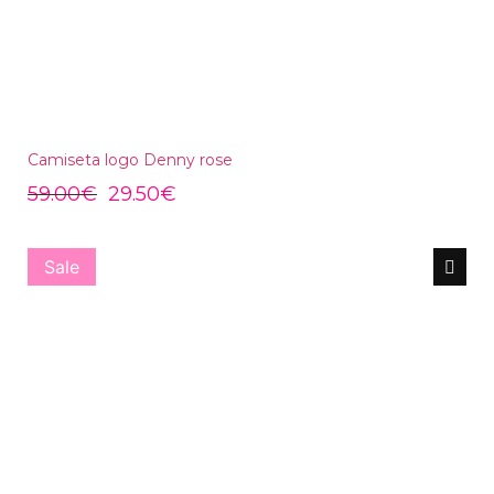
Camiseta logo Denny rose
59.00
€
29.50
€
Sale