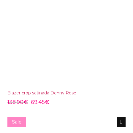
Blazer crop satinada Denny Rose
138.90
€
69.45
€
Sale