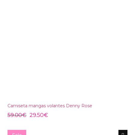
Camiseta mangas volantes Denny Rose
59.00
€
29.50
€
Sale