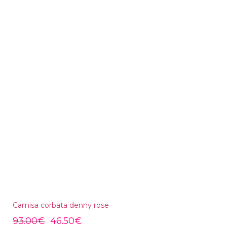
Camisa corbata denny rose
93.00
€
46.50
€