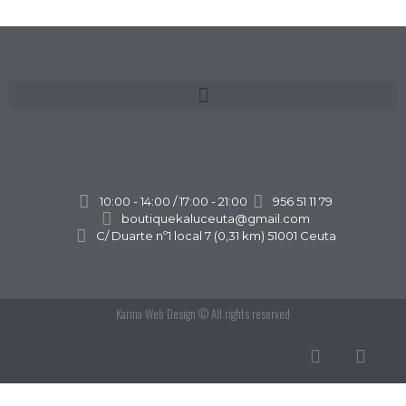
10:00 - 14:00 / 17:00 - 21:00
956 51 11 79
boutiquekaluceuta@gmail.com
C/ Duarte nº1 local 7 (0,31 km) 51001 Ceuta
Karma Web Design
© All rights reserved