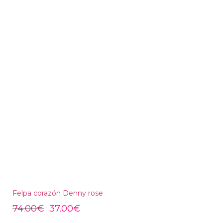
Felpa corazón Denny rose
74.00
€
37.00
€