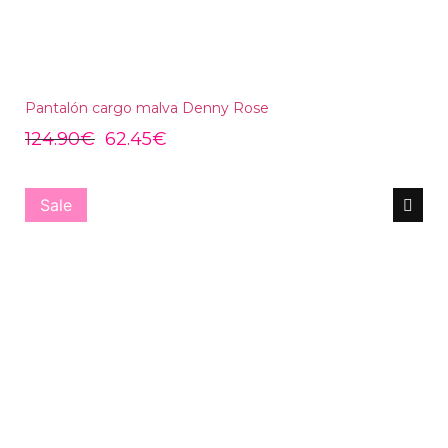
Pantalón cargo malva Denny Rose
124.90
€
62.45
€
Sale