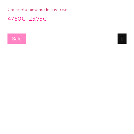
Camiseta piedras denny rose
47.50
€
23.75
€
Sale