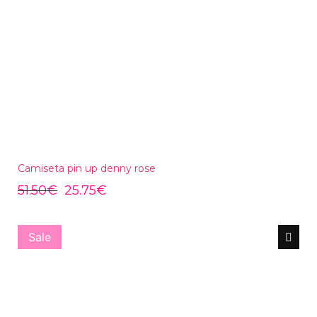
Camiseta pin up denny rose
51.50
€
25.75
€
Sale