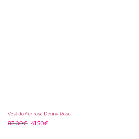
Vestido flor rosa Denny Rose
83.00
€
41.50
€