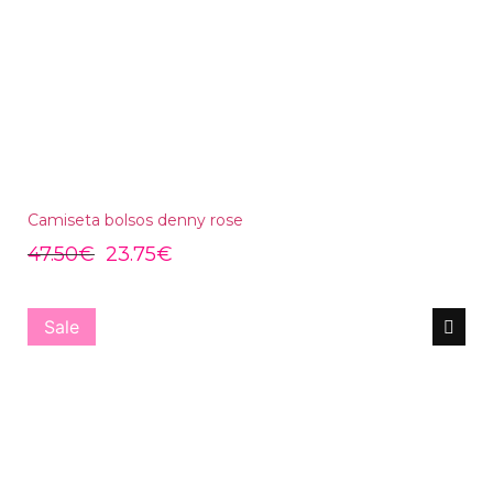
Camiseta bolsos denny rose
47.50
€
23.75
€
Sale