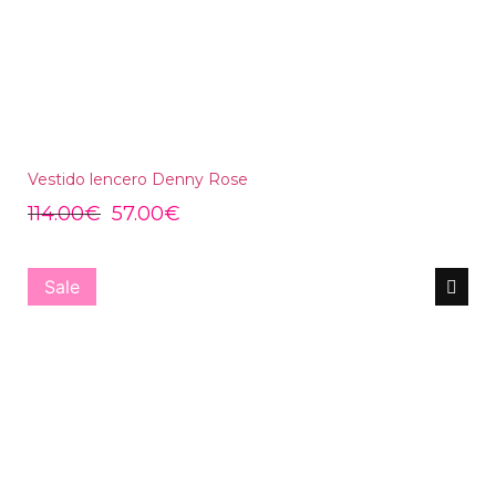
Vestido lencero Denny Rose
114.00
€
57.00
€
Sale