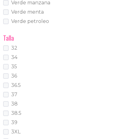
Verde manzana
Verde menta
Verde petroleo
Talla
32
34
35
36
36.5
37
38
38.5
39
3XL