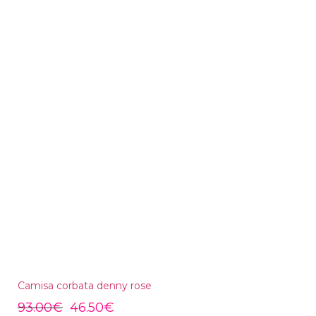
Camisa corbata denny rose
93.00
€
46.50
€