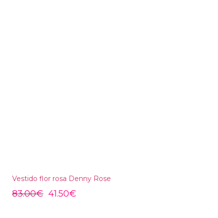
Vestido flor rosa Denny Rose
83.00
€
41.50
€