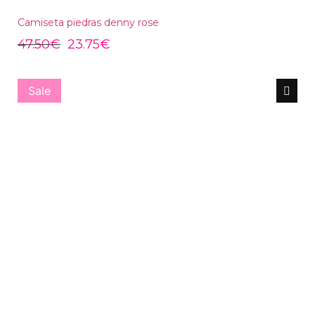
Camiseta piedras denny rose
47.50
€
23.75
€
Sale