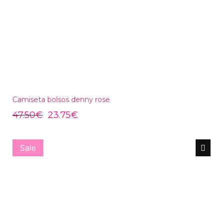
Camiseta bolsos denny rose
47.50
€
23.75
€
Sale