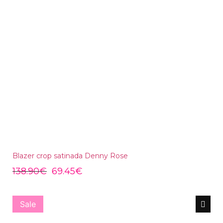
Blazer crop satinada Denny Rose
138.90
€
69.45
€
Sale