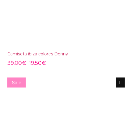
Camiseta ibiza colores Denny
39.00
€
19.50
€
Sale