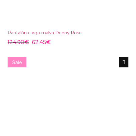
Pantalón cargo malva Denny Rose
124.90
€
62.45
€
Sale