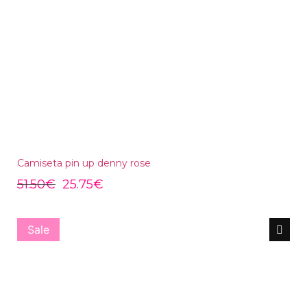
Camiseta pin up denny rose
51.50
€
25.75
€
Sale