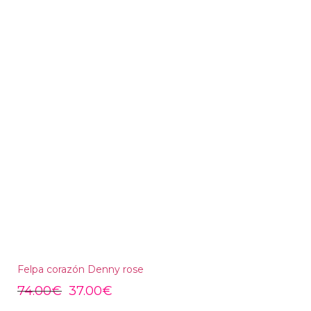
Felpa corazón Denny rose
74.00
€
37.00
€