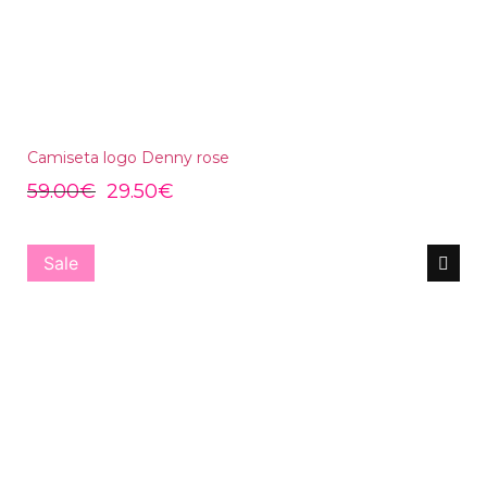
Camiseta logo Denny rose
59.00
€
29.50
€
Sale