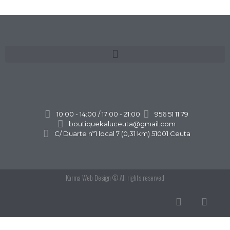
10:00 - 14:00 / 17:00 - 21:00
956 51 11 79
boutiquekaluceuta@gmail.com
C/ Duarte nº1 local 7 (0,31 km) 51001 Ceuta
Karma Web Design
© All rights reserved