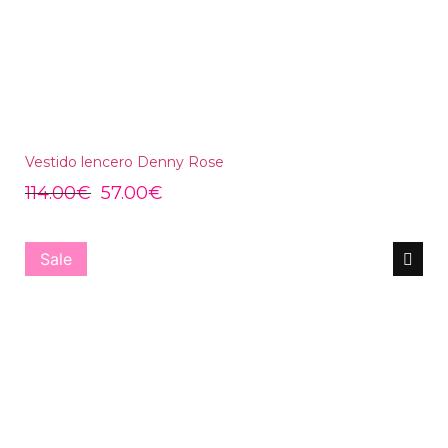
Vestido lencero Denny Rose
114.00
€
57.00
€
Sale