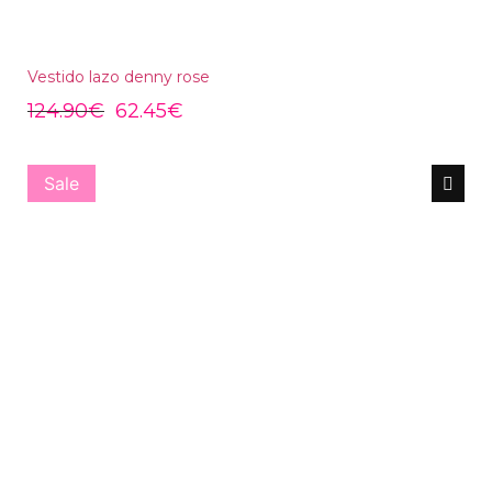
Vestido lazo denny rose
124.90
€
62.45
€
Sale