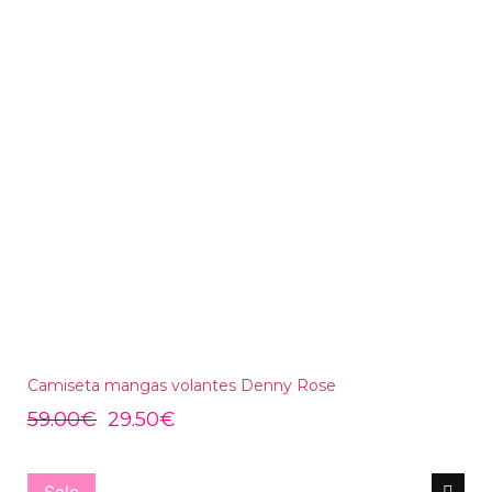
Camiseta mangas volantes Denny Rose
59.00
€
29.50
€
Sale