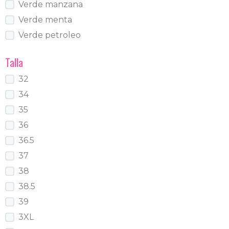
Verde manzana
Verde menta
Verde petroleo
Talla
32
34
35
36
36.5
37
38
38.5
39
3XL