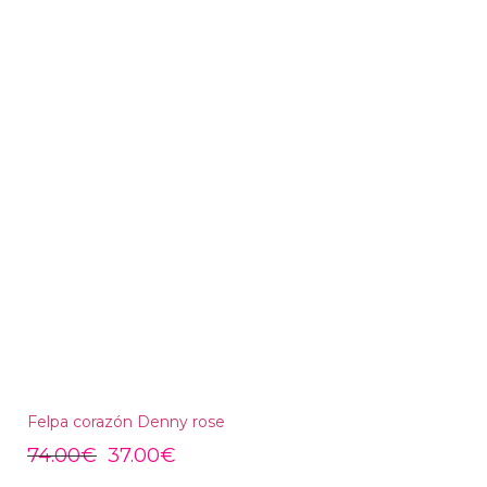
Felpa corazón Denny rose
74.00
€
37.00
€