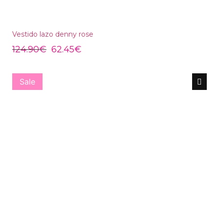
Vestido lazo denny rose
124.90
€
62.45
€
Sale