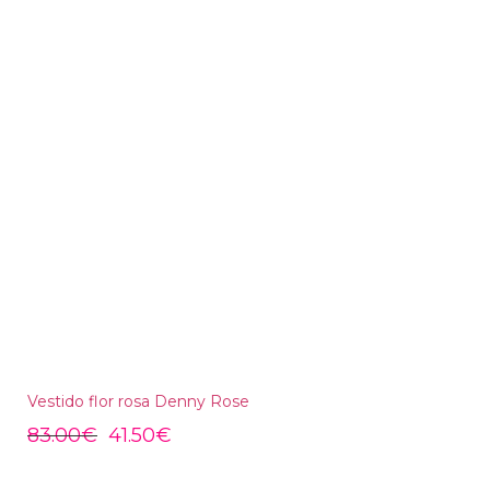
Vestido flor rosa Denny Rose
83.00
€
41.50
€