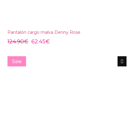
Pantalón cargo malva Denny Rose
124.90
€
62.45
€
Sale