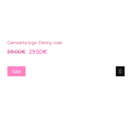
Camiseta logo Denny rose
59.00
€
29.50
€
Sale