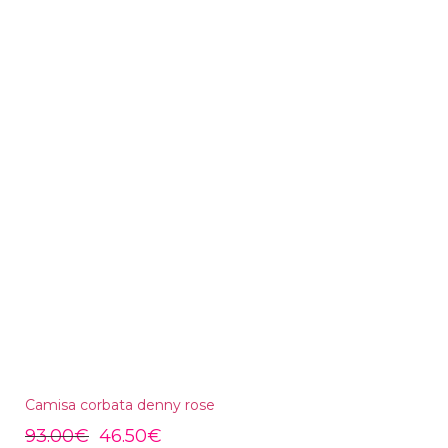
Camisa corbata denny rose
93.00
€
46.50
€