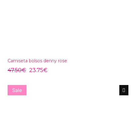
Camiseta bolsos denny rose
47.50
€
23.75
€
Sale