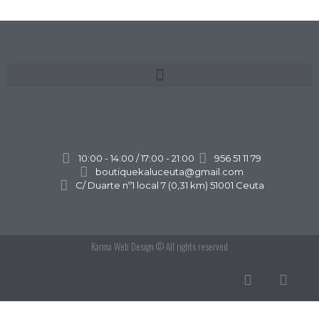
10:00 - 14:00 / 17:00 - 21:00
956 51 11 79
boutiquekaluceuta@gmail.com
C/ Duarte nº1 local 7 (0,31 km) 51001 Ceuta
Karma Web Design
© All rights reserved