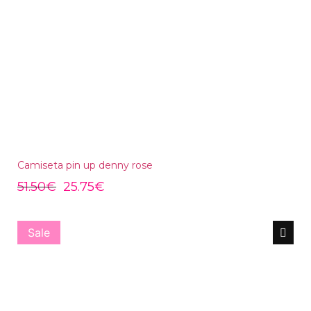
Camiseta pin up denny rose
51.50
€
25.75
€
Sale