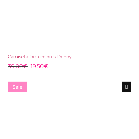
Camiseta ibiza colores Denny
39.00
€
19.50
€
Sale