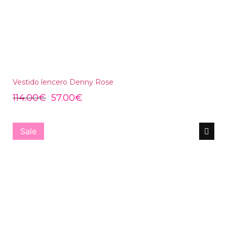
Vestido lencero Denny Rose
114.00
€
57.00
€
Sale