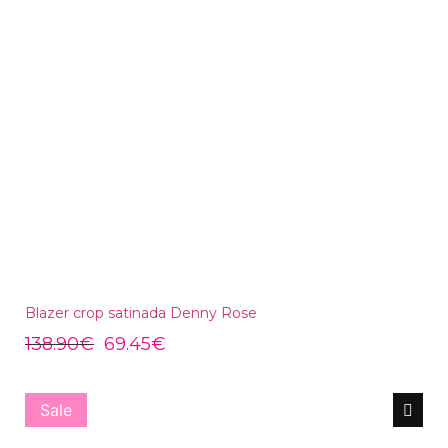
Blazer crop satinada Denny Rose
138.90
€
69.45
€
Sale