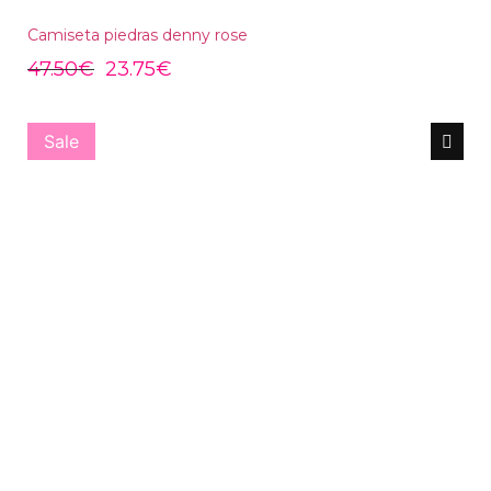
Camiseta piedras denny rose
47.50
€
23.75
€
Sale