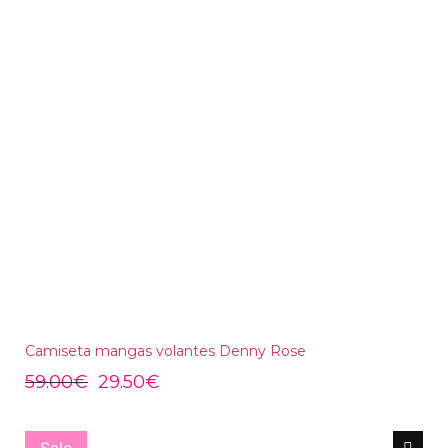
Camiseta mangas volantes Denny Rose
59.00
€
29.50
€
Sale