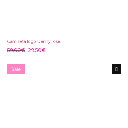
Camiseta logo Denny rose
59.00
€
29.50
€
Sale