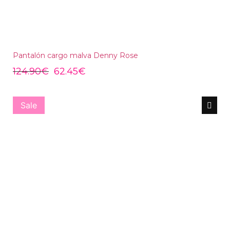
Pantalón cargo malva Denny Rose
124.90
€
62.45
€
Sale