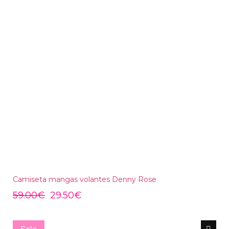
Camiseta mangas volantes Denny Rose
59.00
€
29.50
€
Sale