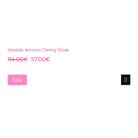
Vestido lencero Denny Rose
114.00
€
57.00
€
Sale