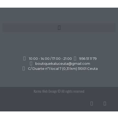
10:00 - 14:00 / 17:00 - 21:00
956 51 11 79
boutiquekaluceuta@gmail.com
C/ Duarte nº1 local 7 (0,31 km) 51001 Ceuta
Karma Web Design
© All rights reserved