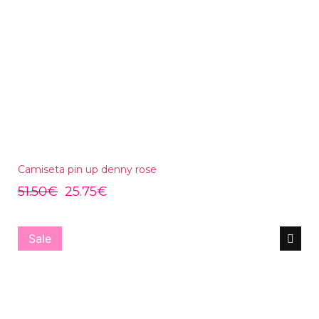
Camiseta pin up denny rose
51.50
€
25.75
€
Sale