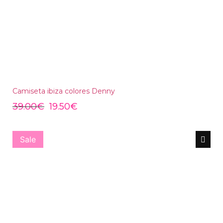
Camiseta ibiza colores Denny
39.00
€
19.50
€
Sale