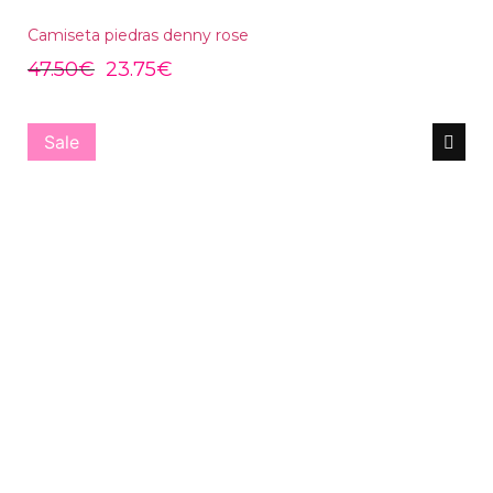
Camiseta piedras denny rose
47.50
€
23.75
€
Sale