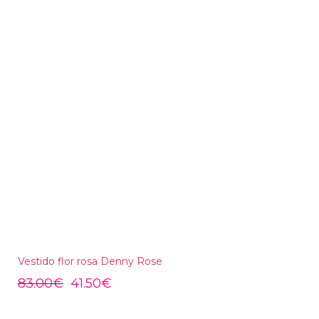
Vestido flor rosa Denny Rose
83.00
€
41.50
€