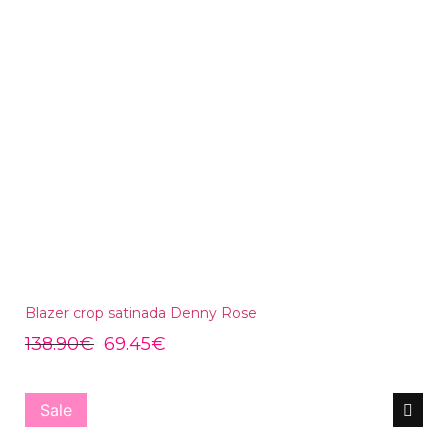
Blazer crop satinada Denny Rose
138.90
€
69.45
€
Sale