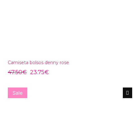
Camiseta bolsos denny rose
47.50
€
23.75
€
Sale