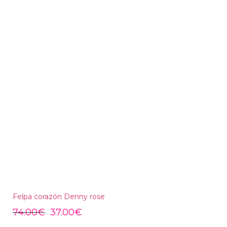
Felpa corazón Denny rose
74.00
€
37.00
€