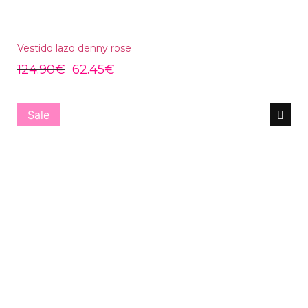
Vestido lazo denny rose
124.90
€
62.45
€
Sale