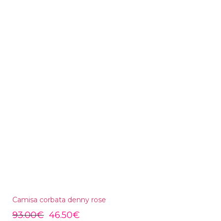
Camisa corbata denny rose
93.00
€
46.50
€