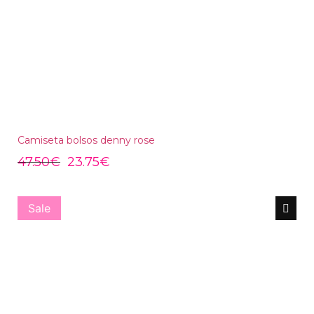
Camiseta bolsos denny rose
47.50
€
23.75
€
Sale