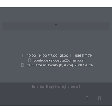
10:00 - 14:00 / 17:00 - 21:00
956 51 11 79
boutiquekaluceuta@gmail.com
C/ Duarte nº1 local 7 (0,31 km) 51001 Ceuta
Karma Web Design
© All rights reserved