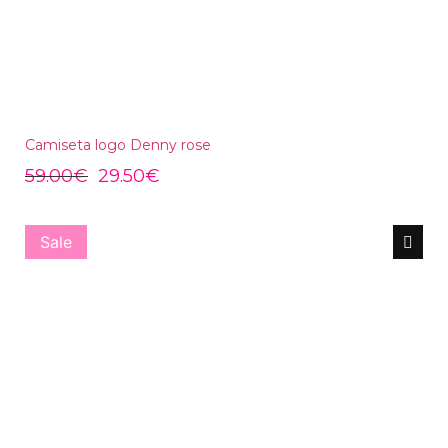
Camiseta logo Denny rose
59.00
€
29.50
€
Sale