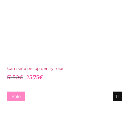
Camiseta pin up denny rose
51.50
€
25.75
€
Sale