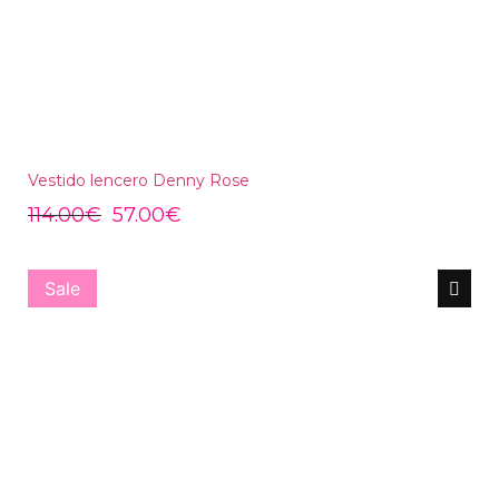
Vestido lencero Denny Rose
114.00
€
57.00
€
Sale