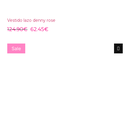
Vestido lazo denny rose
124.90
€
62.45
€
Sale