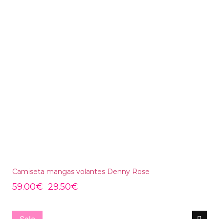
Camiseta mangas volantes Denny Rose
59.00
€
29.50
€
Sale