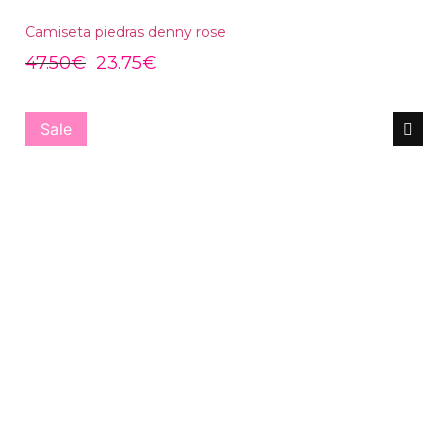
Camiseta piedras denny rose
47.50
€
23.75
€
Sale