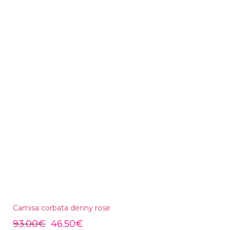
Camisa corbata denny rose
93.00
€
46.50
€