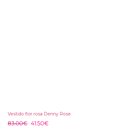
Vestido flor rosa Denny Rose
83.00
€
41.50
€