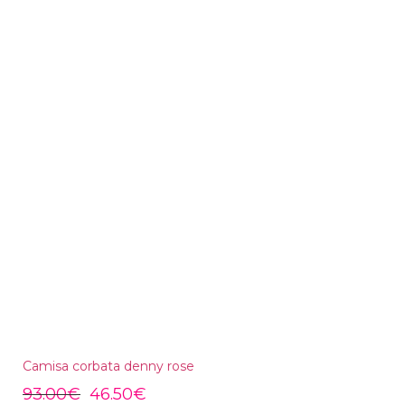
Camisa corbata denny rose
93.00
€
46.50
€