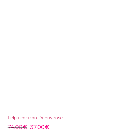
Felpa corazón Denny rose
74.00
€
37.00
€