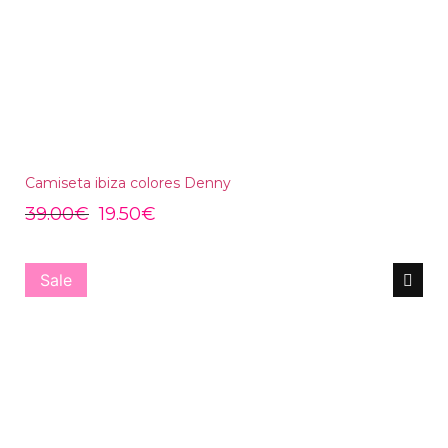
Camiseta ibiza colores Denny
39.00
€
19.50
€
Sale