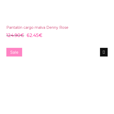
Pantalón cargo malva Denny Rose
124.90
€
62.45
€
Sale