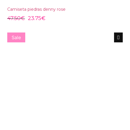
Camiseta piedras denny rose
47.50
€
23.75
€
Sale