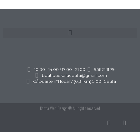
10:00 - 14:00 / 17:00 - 21:00
956 51 11 79
boutiquekaluceuta@gmail.com
C/ Duarte nº1 local 7 (0,31 km) 51001 Ceuta
Karma Web Design
© All rights reserved