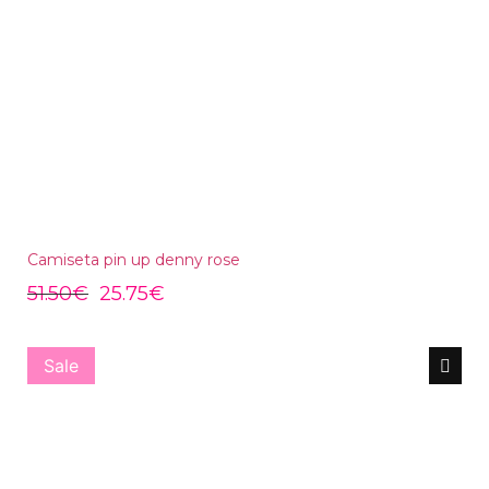
Camiseta pin up denny rose
51.50
€
25.75
€
Sale