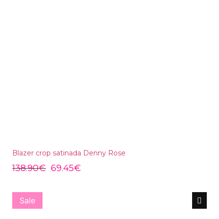
Blazer crop satinada Denny Rose
138.90
€
69.45
€
Sale