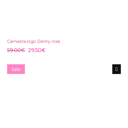
Camiseta logo Denny rose
59.00
€
29.50
€
Sale