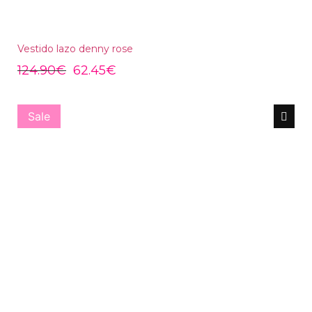
Vestido lazo denny rose
124.90
€
62.45
€
Sale