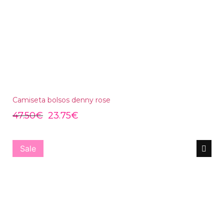
Camiseta bolsos denny rose
47.50
€
23.75
€
Sale