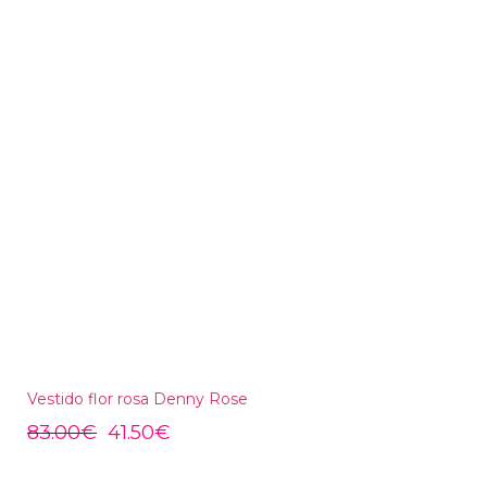
Vestido flor rosa Denny Rose
83.00
€
41.50
€