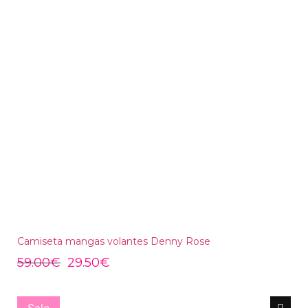
Camiseta mangas volantes Denny Rose
59.00
€
29.50
€
Sale