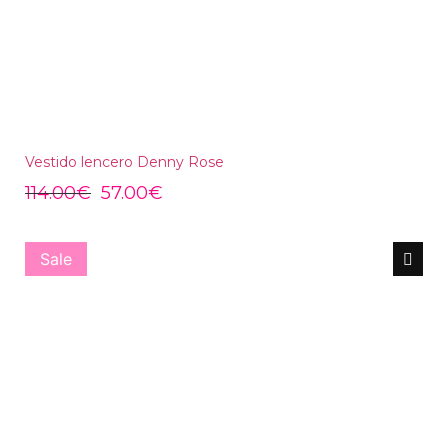
Vestido lencero Denny Rose
114.00
€
57.00
€
Sale