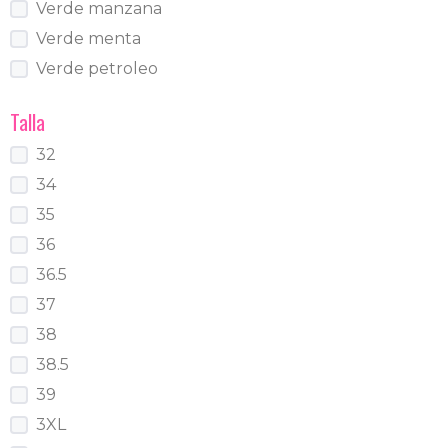
Verde manzana
Verde menta
Verde petroleo
Talla
32
34
35
36
36.5
37
38
38.5
39
3XL