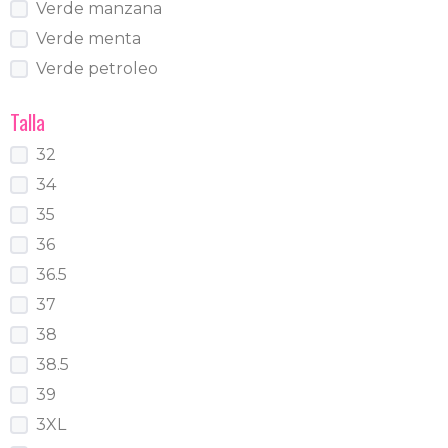
Verde manzana
Verde menta
Verde petroleo
Talla
32
34
35
36
36.5
37
38
38.5
39
3XL