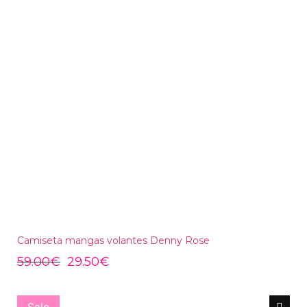
Camiseta mangas volantes Denny Rose
59.00
€
29.50
€
Sale