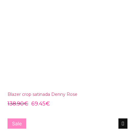
Blazer crop satinada Denny Rose
138.90
€
69.45
€
Sale