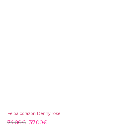
Felpa corazón Denny rose
74.00
€
37.00
€