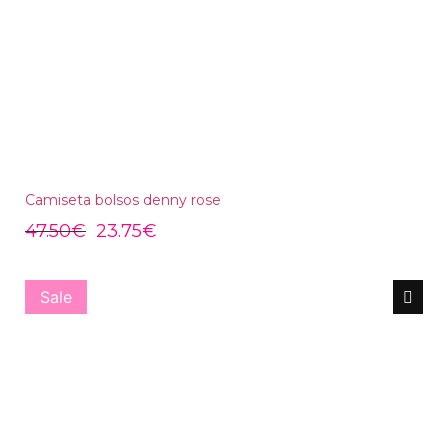
Camiseta bolsos denny rose
47.50
€
23.75
€
Sale