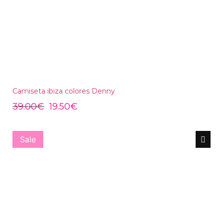
Camiseta ibiza colores Denny
39.00
€
19.50
€
Sale