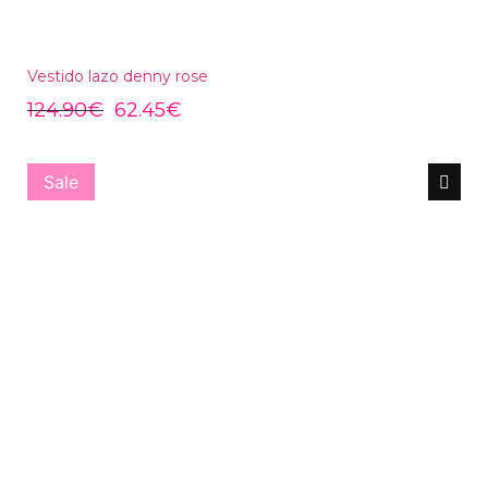
Vestido lazo denny rose
124.90
€
62.45
€
Sale