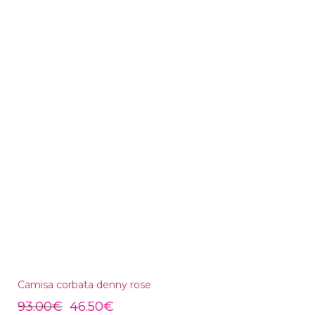
Camisa corbata denny rose
93.00
€
46.50
€