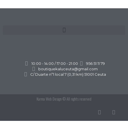
10:00 - 14:00 / 17:00 - 21:00
956 51 11 79
boutiquekaluceuta@gmail.com
C/ Duarte nº1 local 7 (0,31 km) 51001 Ceuta
Karma Web Design
© All rights reserved