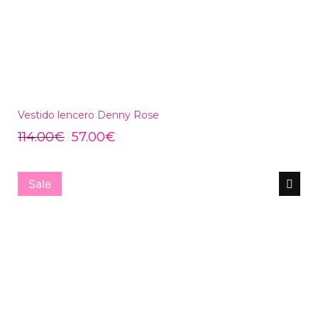
Vestido lencero Denny Rose
114.00
€
57.00
€
Sale