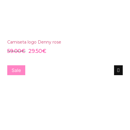
Camiseta logo Denny rose
59.00
€
29.50
€
Sale