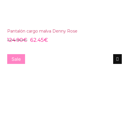
Pantalón cargo malva Denny Rose
124.90
€
62.45
€
Sale