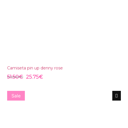
Camiseta pin up denny rose
51.50
€
25.75
€
Sale