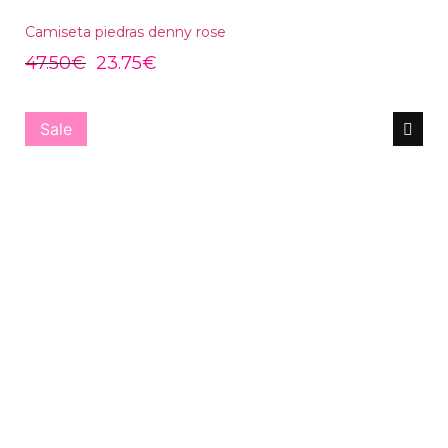
Camiseta piedras denny rose
47.50
€
23.75
€
Sale