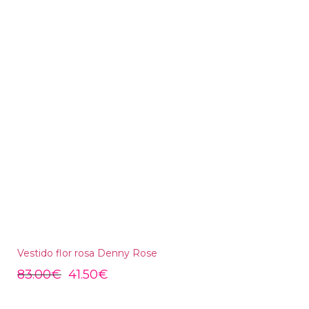
Vestido flor rosa Denny Rose
83.00
€
41.50
€