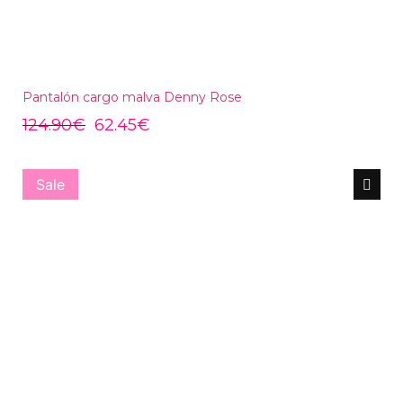
Pantalón cargo malva Denny Rose
124.90
€
62.45
€
Sale