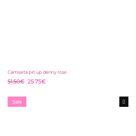
Camiseta pin up denny rose
51.50
€
25.75
€
Sale