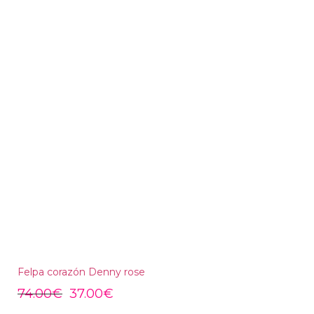
Felpa corazón Denny rose
74.00
€
37.00
€