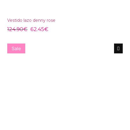
Vestido lazo denny rose
124.90
€
62.45
€
Sale