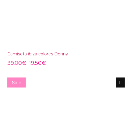
Camiseta ibiza colores Denny
39.00
€
19.50
€
Sale