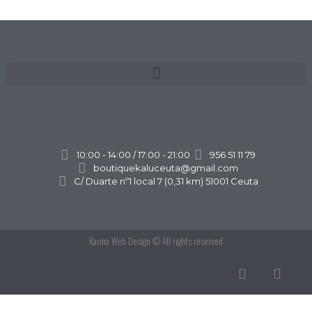
10:00 - 14:00 / 17:00 - 21:00
956 51 11 79
boutiquekaluceuta@gmail.com
C/ Duarte nº1 local 7 (0,31 km) 51001 Ceuta
Karma Web Design
© All rights reserved