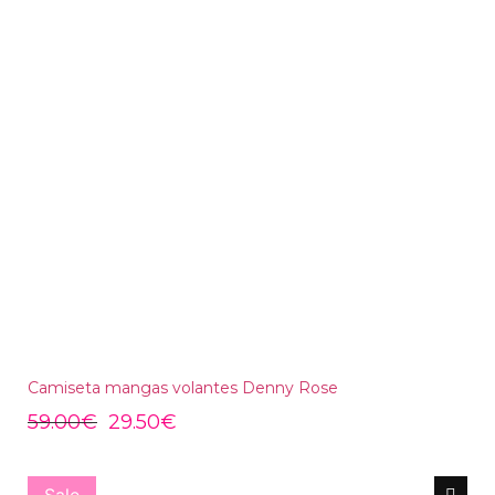
Camiseta mangas volantes Denny Rose
59.00
€
29.50
€
Sale