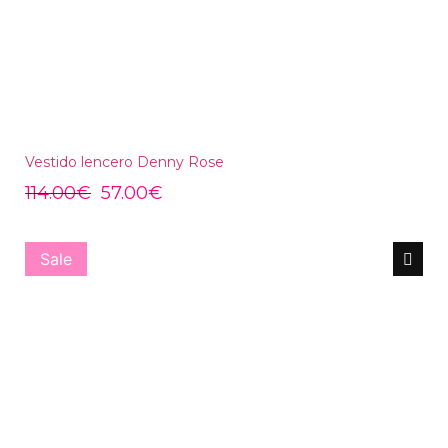
Vestido lencero Denny Rose
114.00
€
57.00
€
Sale