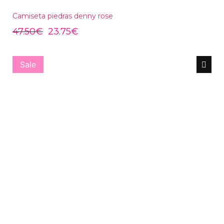
Camiseta piedras denny rose
47.50
€
23.75
€
Sale