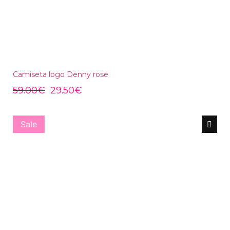
Camiseta logo Denny rose
59.00
€
29.50
€
Sale