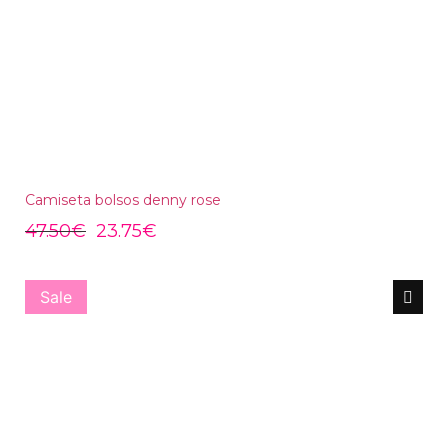
Camiseta bolsos denny rose
47.50
€
23.75
€
Sale