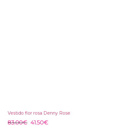
Vestido flor rosa Denny Rose
83.00
€
41.50
€