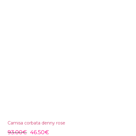
Camisa corbata denny rose
93.00
€
46.50
€