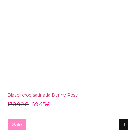
Blazer crop satinada Denny Rose
138.90
€
69.45
€
Sale