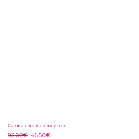
Camisa corbata denny rose
93.00
€
46.50
€