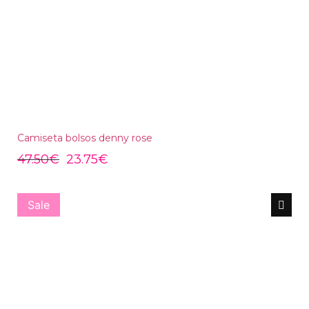
Camiseta bolsos denny rose
47.50
€
23.75
€
Sale