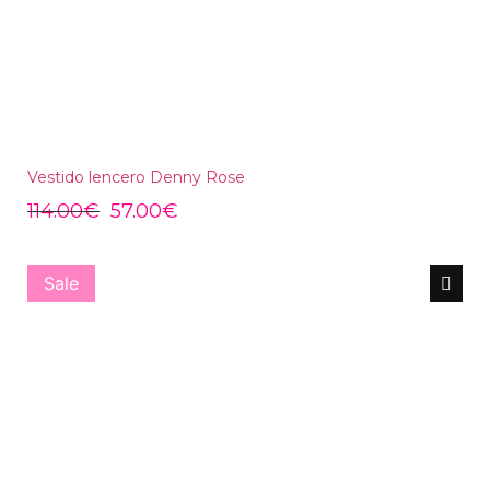
Vestido lencero Denny Rose
114.00
€
57.00
€
Sale