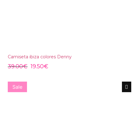
Camiseta ibiza colores Denny
39.00
€
19.50
€
Sale