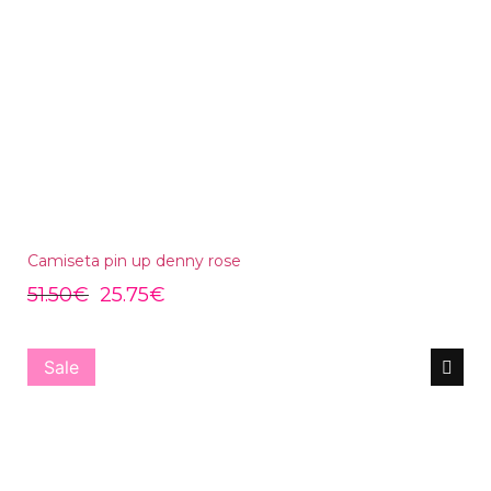
Camiseta pin up denny rose
51.50
€
25.75
€
Sale