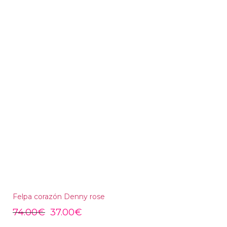
Felpa corazón Denny rose
74.00
€
37.00
€