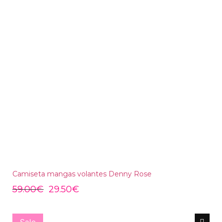
Camiseta mangas volantes Denny Rose
59.00
€
29.50
€
Sale