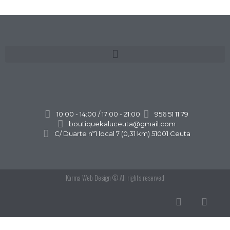
10:00 - 14:00 / 17:00 - 21:00
956 51 11 79
boutiquekaluceuta@gmail.com
C/ Duarte nº1 local 7 (0,31 km) 51001 Ceuta
Karma Web Design
© All rights reserved