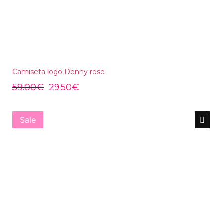
Camiseta logo Denny rose
59.00
€
29.50
€
Sale