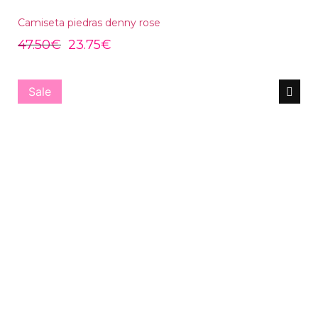
Camiseta piedras denny rose
47.50
€
23.75
€
Sale