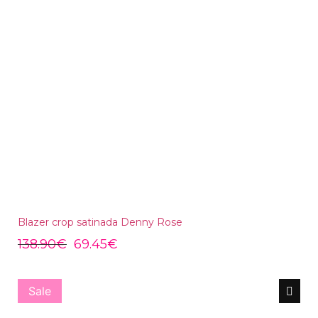
Blazer crop satinada Denny Rose
138.90
€
69.45
€
Sale