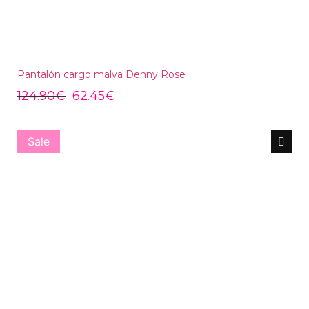
Pantalón cargo malva Denny Rose
124.90
€
62.45
€
Sale