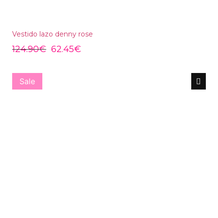
Vestido lazo denny rose
124.90
€
62.45
€
Sale