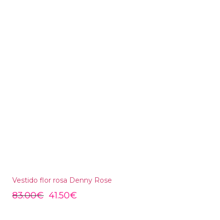
Vestido flor rosa Denny Rose
83.00
€
41.50
€