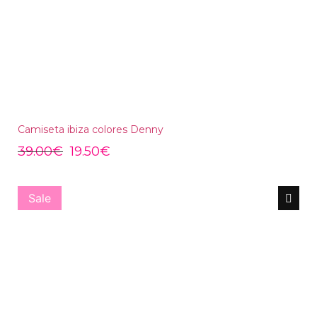
Camiseta ibiza colores Denny
39.00
€
19.50
€
Sale