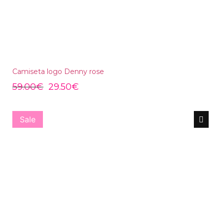
Camiseta logo Denny rose
59.00
€
29.50
€
Sale