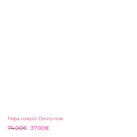
Felpa corazón Denny rose
74.00
€
37.00
€