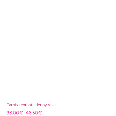
Camisa corbata denny rose
93.00
€
46.50
€