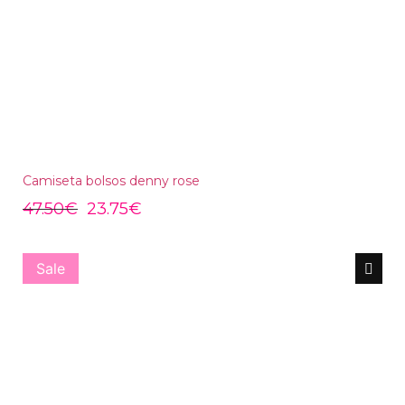
Camiseta bolsos denny rose
47.50
€
23.75
€
Sale