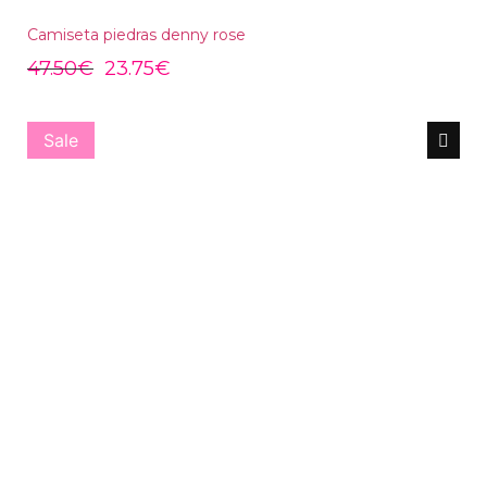
Camiseta piedras denny rose
47.50
€
23.75
€
Sale