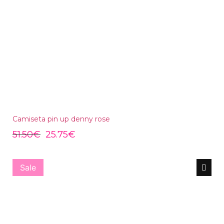
Camiseta pin up denny rose
51.50
€
25.75
€
Sale