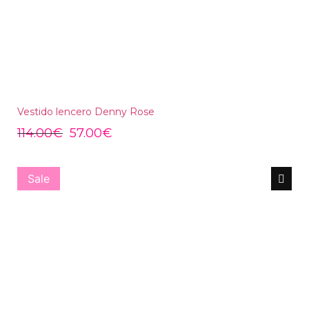
Vestido lencero Denny Rose
114.00
€
57.00
€
Sale