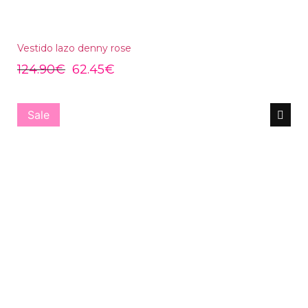
Vestido lazo denny rose
124.90
€
62.45
€
Sale