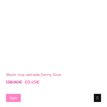
Blazer crop satinada Denny Rose
138.90
€
69.45
€
Sale