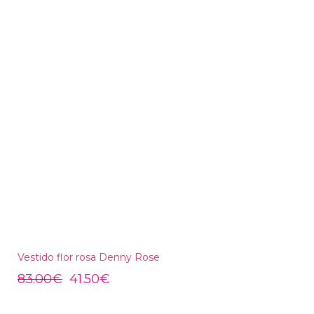
Vestido flor rosa Denny Rose
83.00
€
41.50
€