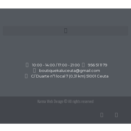
10:00 - 14:00 / 17:00 - 21:00
956 51 11 79
boutiquekaluceuta@gmail.com
C/ Duarte nº1 local 7 (0,31 km) 51001 Ceuta
Karma Web Design
© All rights reserved