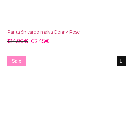
Pantalón cargo malva Denny Rose
124.90
€
62.45
€
Sale