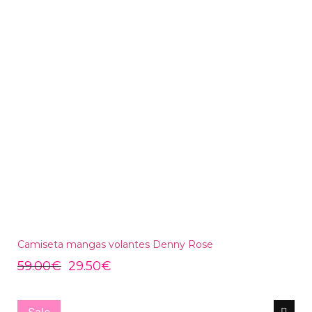
Camiseta mangas volantes Denny Rose
59.00
€
29.50
€
Sale