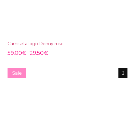
Camiseta logo Denny rose
59.00
€
29.50
€
Sale