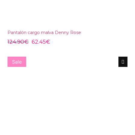
Pantalón cargo malva Denny Rose
124.90
€
62.45
€
Sale