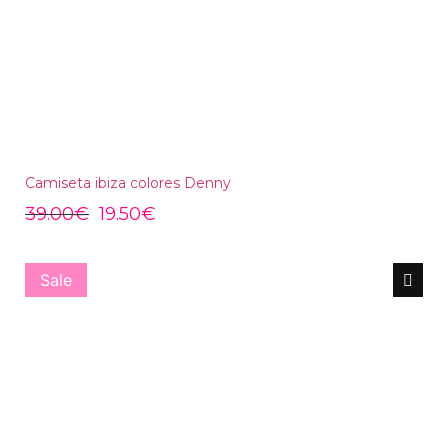
Camiseta ibiza colores Denny
39.00
€
19.50
€
Sale