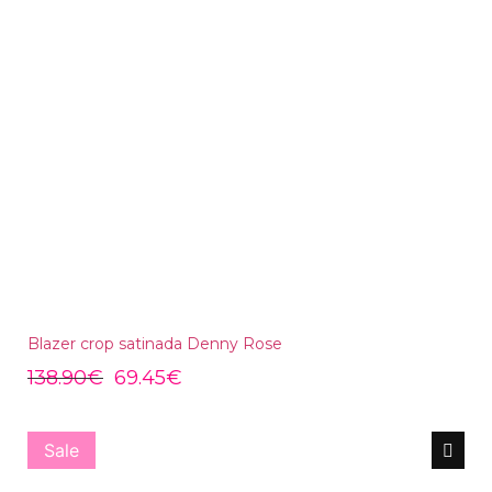
Blazer crop satinada Denny Rose
138.90
€
69.45
€
Sale