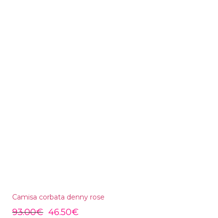
Camisa corbata denny rose
93.00
€
46.50
€