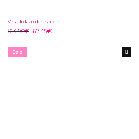
Vestido lazo denny rose
124.90
€
62.45
€
Sale