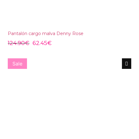
Pantalón cargo malva Denny Rose
124.90
€
62.45
€
Sale