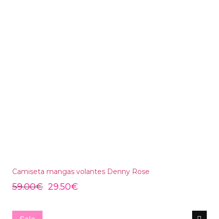
Camiseta mangas volantes Denny Rose
59.00
€
29.50
€
Sale