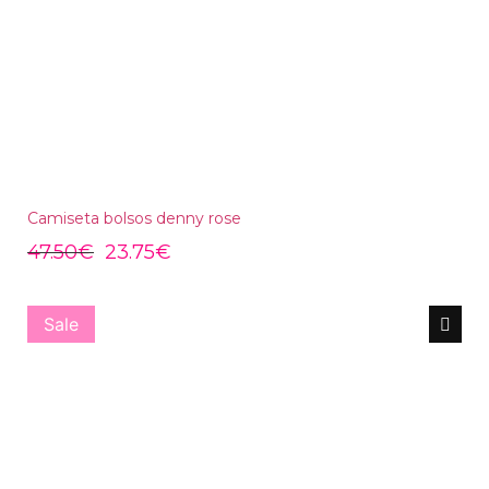
Camiseta bolsos denny rose
47.50
€
23.75
€
Sale