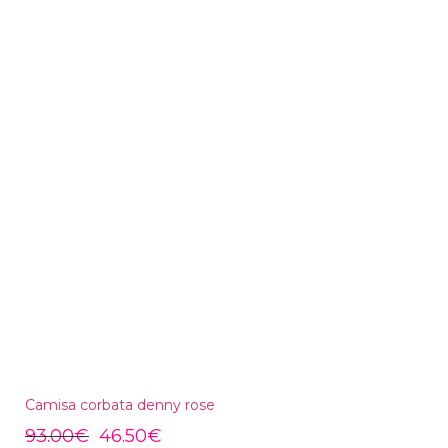
Camisa corbata denny rose
93.00
€
46.50
€