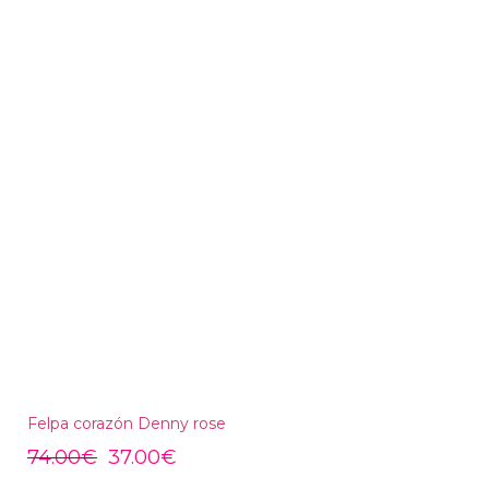
Felpa corazón Denny rose
74.00
€
37.00
€