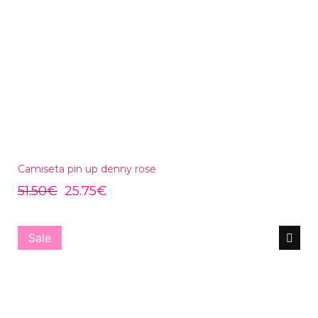
Camiseta pin up denny rose
51.50
€
25.75
€
Sale