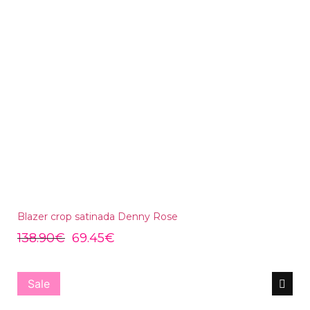
Blazer crop satinada Denny Rose
138.90
€
69.45
€
Sale