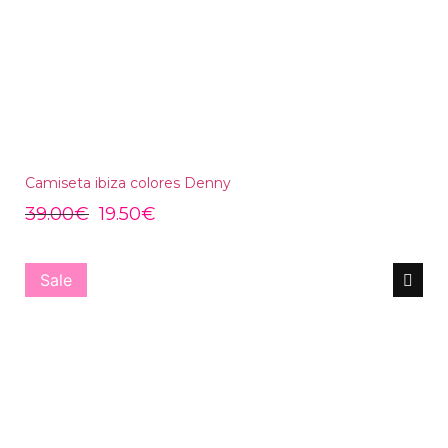
Camiseta ibiza colores Denny
39.00
€
19.50
€
Sale