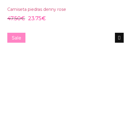
Camiseta piedras denny rose
47.50
€
23.75
€
Sale