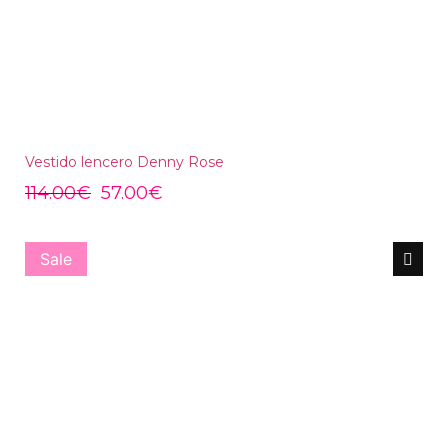
Vestido lencero Denny Rose
114.00
€
57.00
€
Sale