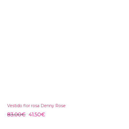
Vestido flor rosa Denny Rose
83.00
€
41.50
€