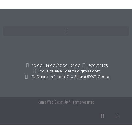
10:00 - 14:00 / 17:00 - 21:00
956 51 11 79
boutiquekaluceuta@gmail.com
C/ Duarte nº1 local 7 (0,31 km) 51001 Ceuta
Karma Web Design
© All rights reserved