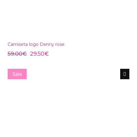
Camiseta logo Denny rose
59.00
€
29.50
€
Sale