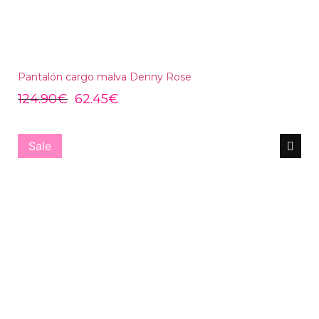
Pantalón cargo malva Denny Rose
124.90
€
62.45
€
Sale