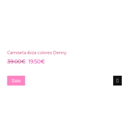
Camiseta ibiza colores Denny
39.00
€
19.50
€
Sale