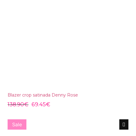
Blazer crop satinada Denny Rose
138.90
€
69.45
€
Sale