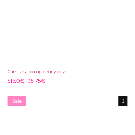
Camiseta pin up denny rose
51.50
€
25.75
€
Sale