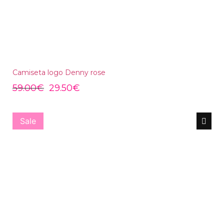
Camiseta logo Denny rose
59.00
€
29.50
€
Sale