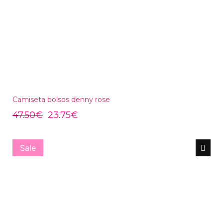
Camiseta bolsos denny rose
47.50
€
23.75
€
Sale