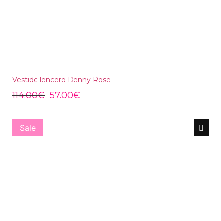
Vestido lencero Denny Rose
114.00
€
57.00
€
Sale