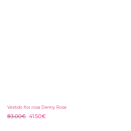
Vestido flor rosa Denny Rose
83.00
€
41.50
€