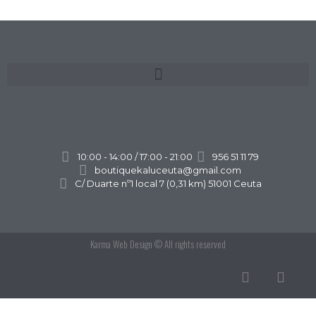
10:00 - 14:00 / 17:00 - 21:00
956 51 11 79
boutiquekaluceuta@gmail.com
C/ Duarte nº1 local 7 (0,31 km) 51001 Ceuta
Karma Web Design
© All rights reserved