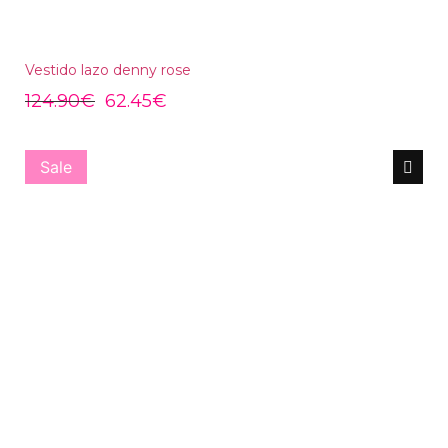
Vestido lazo denny rose
124.90
€
62.45
€
Sale