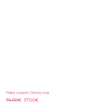
Felpa corazón Denny rose
74.00
€
37.00
€