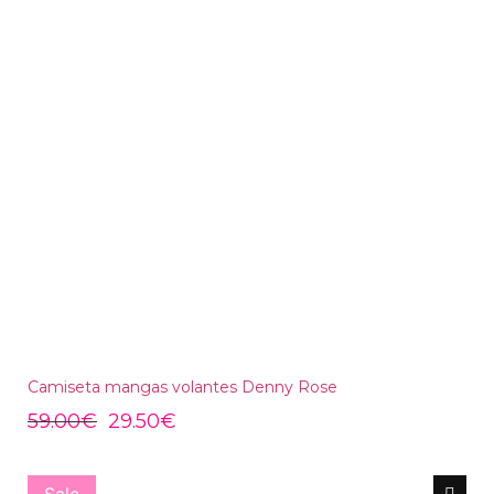
Camiseta mangas volantes Denny Rose
59.00
€
29.50
€
Sale