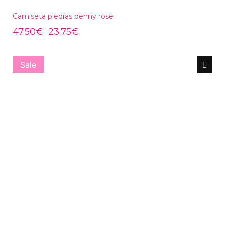
Camiseta piedras denny rose
47.50
€
23.75
€
Sale