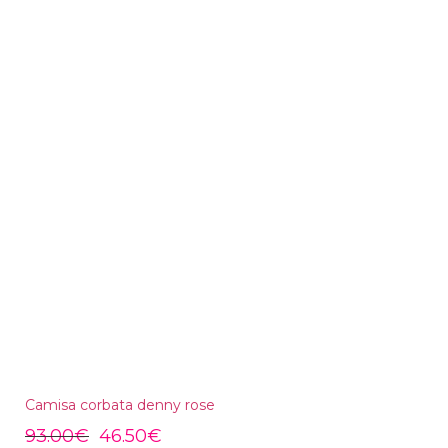
Camisa corbata denny rose
93.00
€
46.50
€