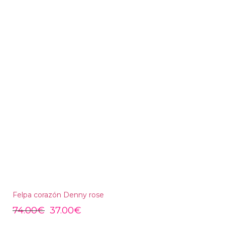
Felpa corazón Denny rose
74.00
€
37.00
€