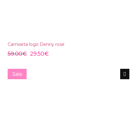
Camiseta logo Denny rose
59.00
€
29.50
€
Sale