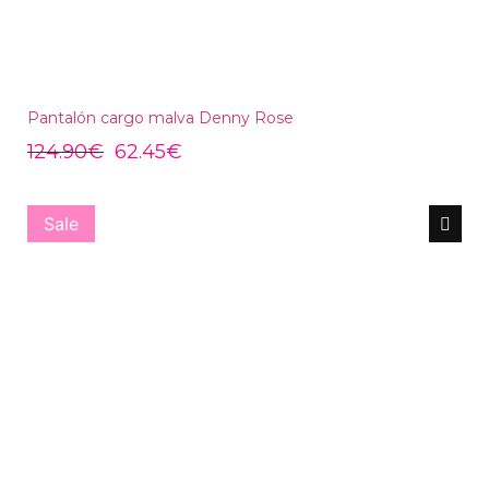
Pantalón cargo malva Denny Rose
124.90
€
62.45
€
Sale