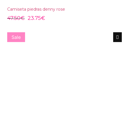
Camiseta piedras denny rose
47.50
€
23.75
€
Sale