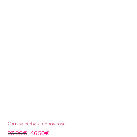
Camisa corbata denny rose
93.00
€
46.50
€