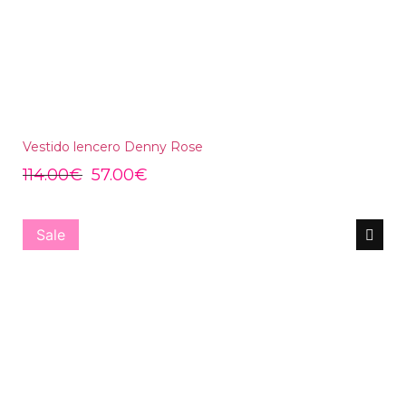
Vestido lencero Denny Rose
114.00
€
57.00
€
Sale