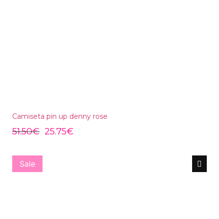
Camiseta pin up denny rose
51.50
€
25.75
€
Sale