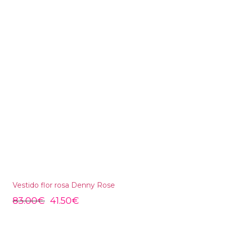
Vestido flor rosa Denny Rose
83.00
€
41.50
€