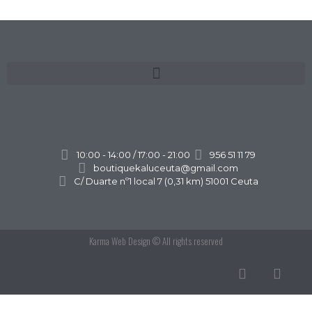
10:00 - 14:00 / 17:00 - 21:00
956 51 11 79
boutiquekaluceuta@gmail.com
C/ Duarte nº1 local 7 (0,31 km) 51001 Ceuta
Karma Web Design
© All rights reserved