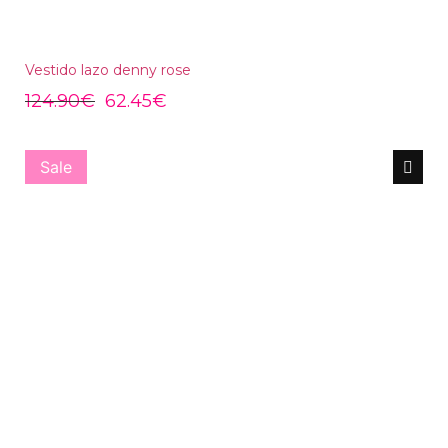
Vestido lazo denny rose
124.90
€
62.45
€
Sale