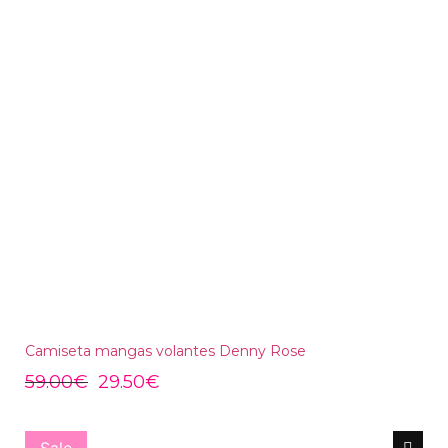
Camiseta mangas volantes Denny Rose
59.00
€
29.50
€
Sale