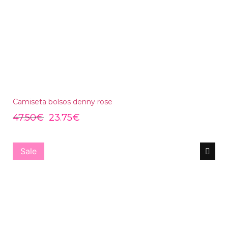
Camiseta bolsos denny rose
47.50
€
23.75
€
Sale