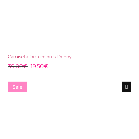
Camiseta ibiza colores Denny
39.00
€
19.50
€
Sale