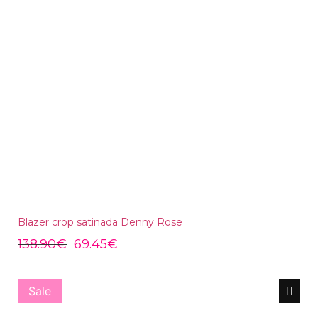
Blazer crop satinada Denny Rose
138.90
€
69.45
€
Sale