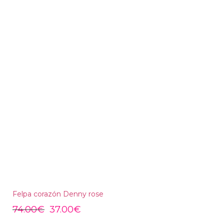
Felpa corazón Denny rose
74.00
€
37.00
€