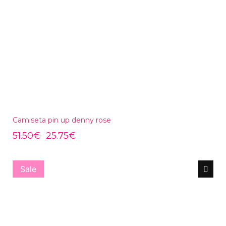
Camiseta pin up denny rose
51.50
€
25.75
€
Sale