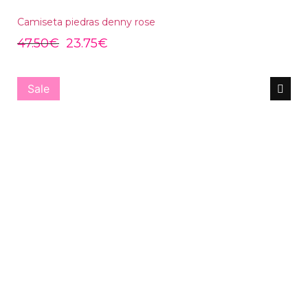
Camiseta piedras denny rose
47.50
€
23.75
€
Sale