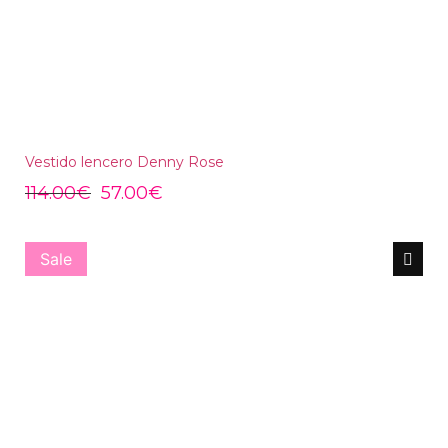
Vestido lencero Denny Rose
114.00
€
57.00
€
Sale