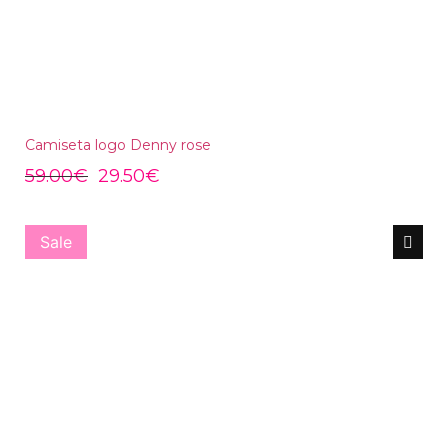
Camiseta logo Denny rose
59.00
€
29.50
€
Sale