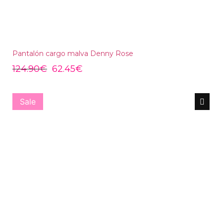
Pantalón cargo malva Denny Rose
124.90
€
62.45
€
Sale