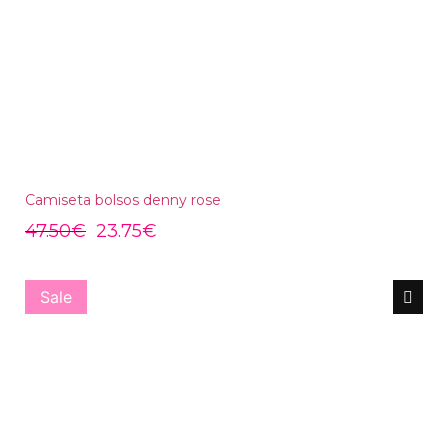
Camiseta bolsos denny rose
47.50
€
23.75
€
Sale