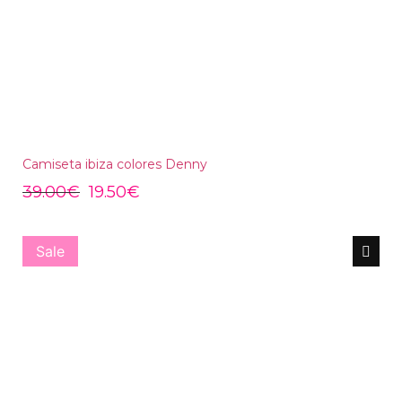
Camiseta ibiza colores Denny
39.00
€
19.50
€
Sale