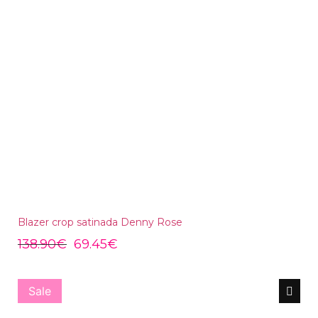
Blazer crop satinada Denny Rose
138.90
€
69.45
€
Sale