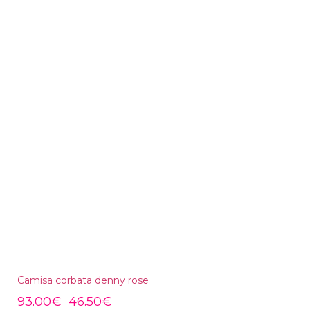
Camisa corbata denny rose
93.00
€
46.50
€