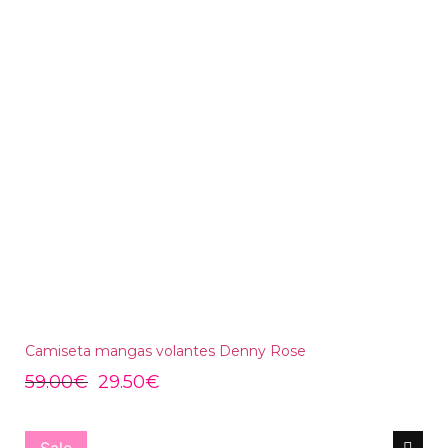
Camiseta mangas volantes Denny Rose
59.00
€
29.50
€
Sale