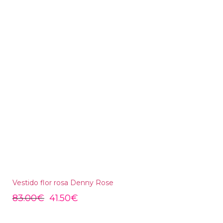
Vestido flor rosa Denny Rose
83.00
€
41.50
€