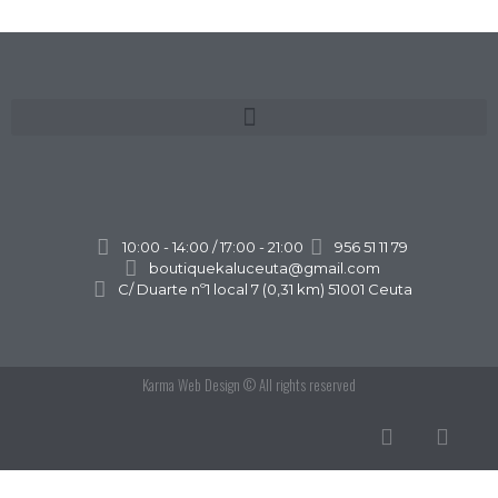
10:00 - 14:00 / 17:00 - 21:00
956 51 11 79
boutiquekaluceuta@gmail.com
C/ Duarte nº1 local 7 (0,31 km) 51001 Ceuta
Karma Web Design
© All rights reserved