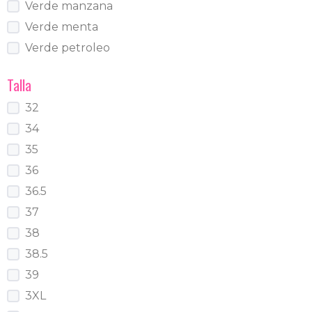
Verde manzana
Verde menta
Verde petroleo
Talla
32
34
35
36
36.5
37
38
38.5
39
3XL