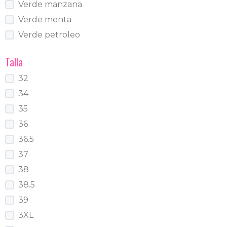
Verde manzana
Verde menta
Verde petroleo
Talla
32
34
35
36
36.5
37
38
38.5
39
3XL