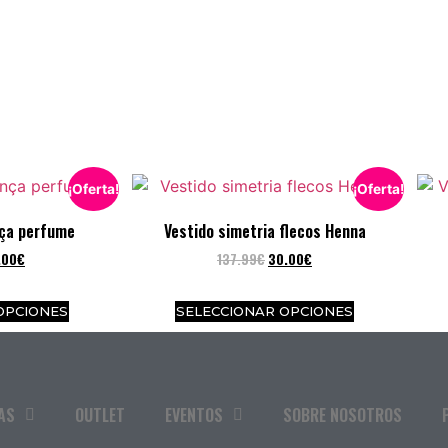
¡Oferta!
¡Oferta!
nça perfume
Vestido simetria flecos Henna
.00
€
137.99
€
30.00
€
OPCIONES
SELECCIONAR OPCIONES
AS
OUTLET
EVENTOS
SOBRE NOSOTROS