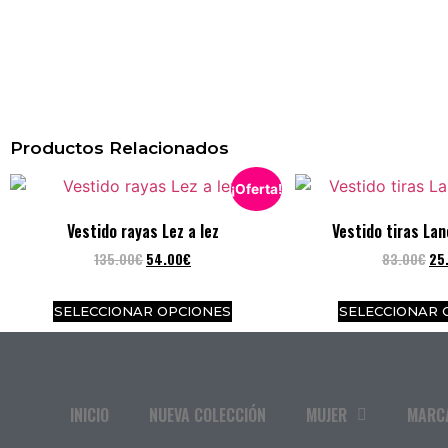
Productos Relacionados
¡Oferta!
Vestido rayas Lez a lez
Vestido tiras La
135.00
€
54.00
€
83.00
€
25
SELECCIONAR OPCIONES
SELECCIONAR 
INICIO
NUEVA COLECCIÓN
MUJER
MARC