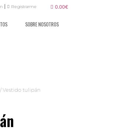
|
ón
Registrarme
0.00€
NTOS
SOBRE NOSOTROS
/ Vestido tulipán
pán