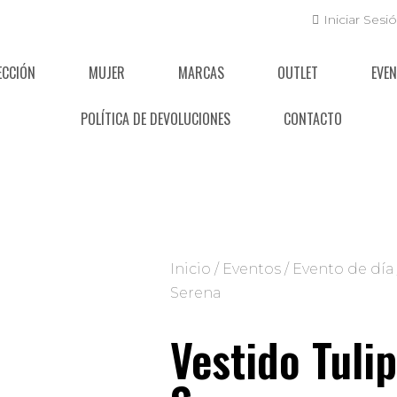
Iniciar Sesi
ECCIÓN
MUJER
MARCAS
OUTLET
EVE
POLÍTICA DE DEVOLUCIONES
CONTACTO
Inicio
/
Eventos
/
Evento de día
Serena
Vestido Tuli