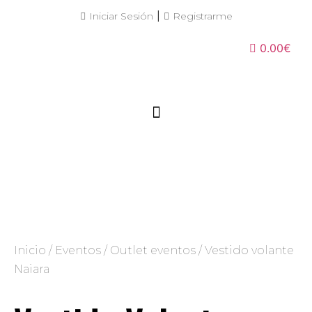
|
Iniciar Sesión
Registrarme
0.00€
Inicio
/
Eventos
/
Outlet eventos
/ Vestido volante
Naiara