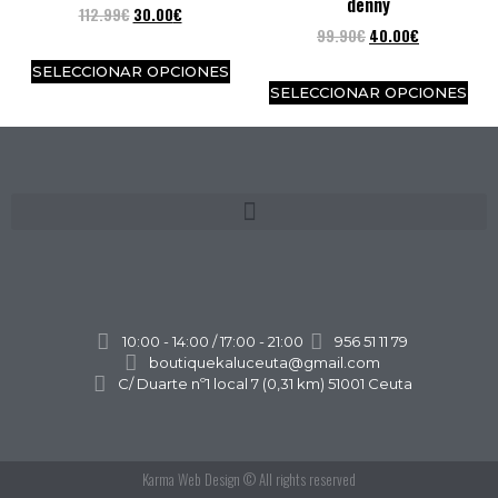
denny
112.99
€
30.00
€
99.90
€
40.00
€
SELECCIONAR OPCIONES
SELECCIONAR OPCIONES
10:00 - 14:00 / 17:00 - 21:00
956 51 11 79
boutiquekaluceuta@gmail.com
C/ Duarte nº1 local 7 (0,31 km) 51001 Ceuta
Karma Web Design
© All rights reserved