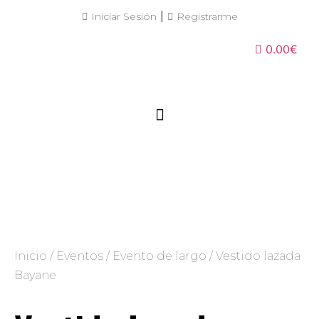
|
Iniciar Sesión
Registrarme
0.00€
Inicio
/
Eventos
/
Evento de largo
/ Vestido lazada
Bayane