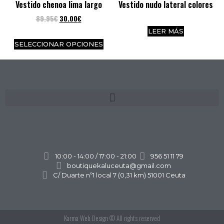
Vestido chenoa lima largo
Vestido nudo lateral colores
89.95
€
30.00
€
LEER MÁS
SELECCIONAR OPCIONES
10:00 - 14:00 / 17:00 - 21:00
956 51 11 79
boutiquekaluceuta@gmail.com
C/ Duarte nº1 local 7 (0,31 km) 51001 Ceuta
Karma Web Design
© All rights reserved