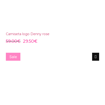
Camiseta logo Denny rose
59.00
€
29.50
€
Sale