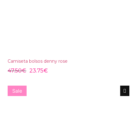
Camiseta bolsos denny rose
47.50
€
23.75
€
Sale