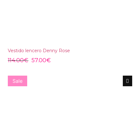
Vestido lencero Denny Rose
114.00
€
57.00
€
Sale