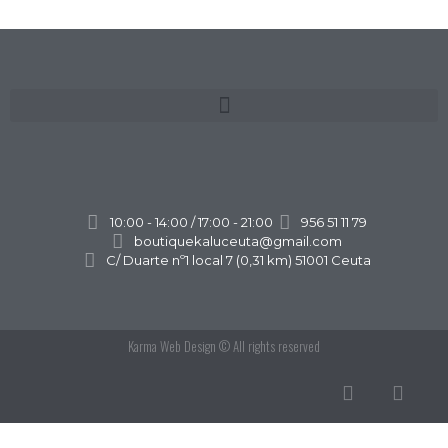
10:00 - 14:00 / 17:00 - 21:00
956 51 11 79
boutiquekaluceuta@gmail.com
C/ Duarte nº1 local 7 (0,31 km) 51001 Ceuta
Karma Web Design
© All rights reserved