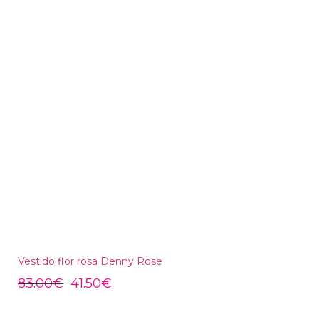
Vestido flor rosa Denny Rose
83.00
€
41.50
€