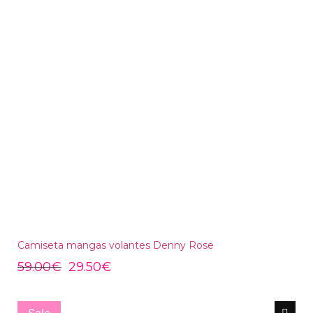
Camiseta mangas volantes Denny Rose
59.00
€
29.50
€
Sale