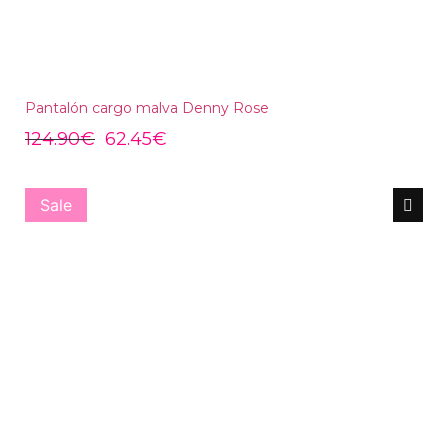
Pantalón cargo malva Denny Rose
124.90
€
62.45
€
Sale