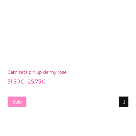
Camiseta pin up denny rose
51.50
€
25.75
€
Sale