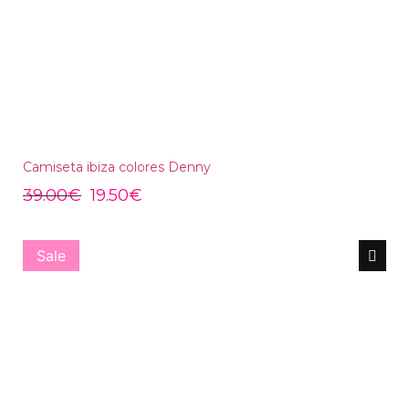
Camiseta ibiza colores Denny
39.00
€
19.50
€
Sale