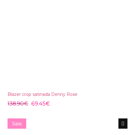
Blazer crop satinada Denny Rose
138.90
€
69.45
€
Sale