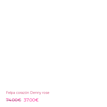
Felpa corazón Denny rose
74.00
€
37.00
€