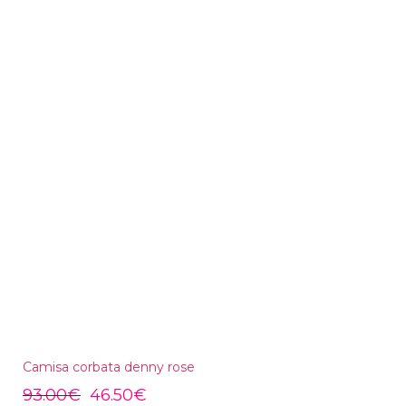
Camisa corbata denny rose
93.00
€
46.50
€