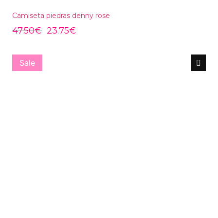
Camiseta piedras denny rose
47.50
€
23.75
€
Sale