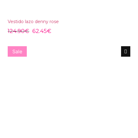
Vestido lazo denny rose
124.90
€
62.45
€
Sale