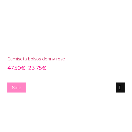
Camiseta bolsos denny rose
47.50
€
23.75
€
Sale