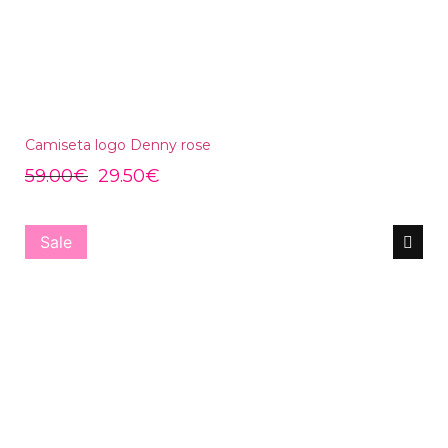
Camiseta logo Denny rose
59.00
€
29.50
€
Sale