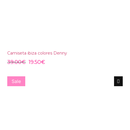
Camiseta ibiza colores Denny
39.00
€
19.50
€
Sale