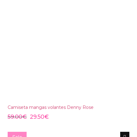
Camiseta mangas volantes Denny Rose
59.00
€
29.50
€
Sale