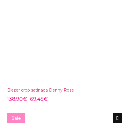
Blazer crop satinada Denny Rose
138.90
€
69.45
€
Sale