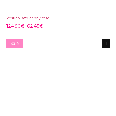
Vestido lazo denny rose
124.90
€
62.45
€
Sale