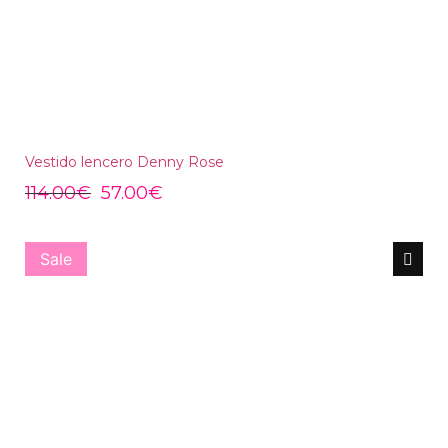
Vestido lencero Denny Rose
114.00
€
57.00
€
Sale