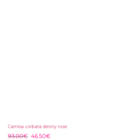
Camisa corbata denny rose
93.00
€
46.50
€