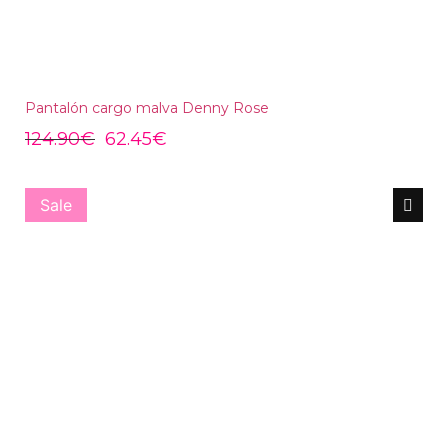
Pantalón cargo malva Denny Rose
124.90
€
62.45
€
Sale