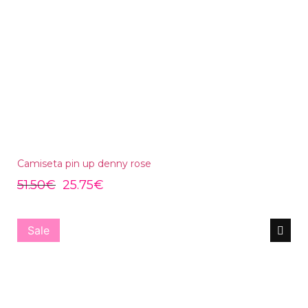
Camiseta pin up denny rose
51.50
€
25.75
€
Sale