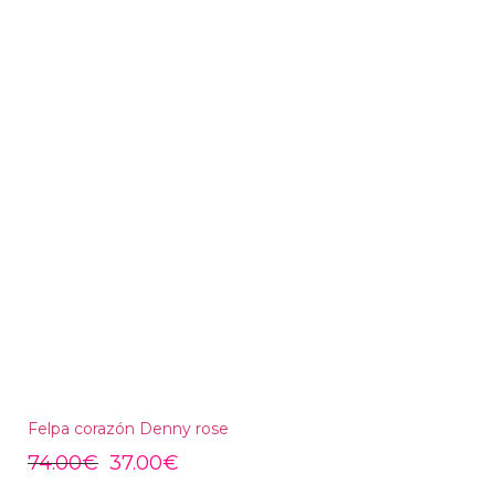
Felpa corazón Denny rose
74.00
€
37.00
€