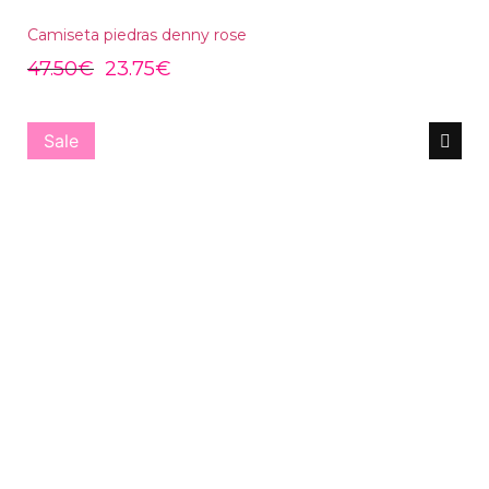
Camiseta piedras denny rose
47.50
€
23.75
€
Sale