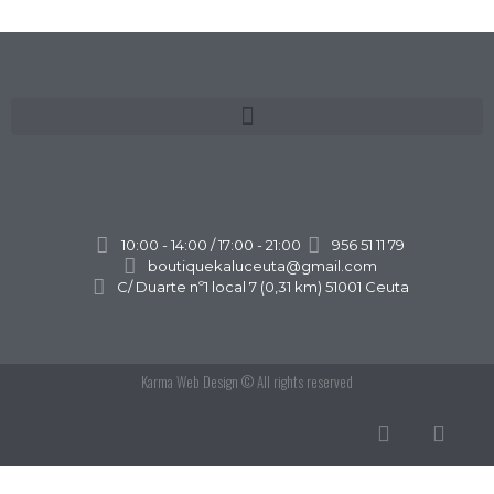
10:00 - 14:00 / 17:00 - 21:00
956 51 11 79
boutiquekaluceuta@gmail.com
C/ Duarte nº1 local 7 (0,31 km) 51001 Ceuta
Karma Web Design
© All rights reserved