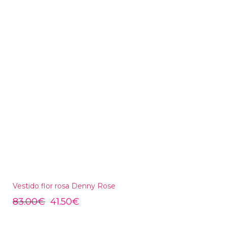
Vestido flor rosa Denny Rose
83.00
€
41.50
€