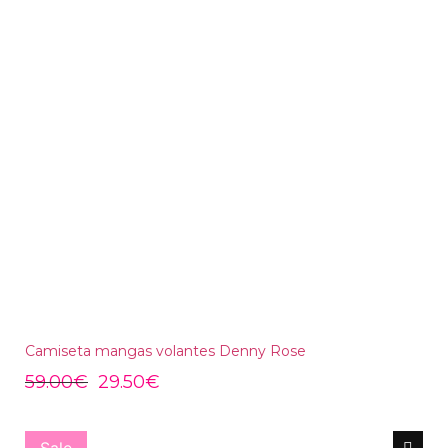
Camiseta mangas volantes Denny Rose
59.00
€
29.50
€
Sale