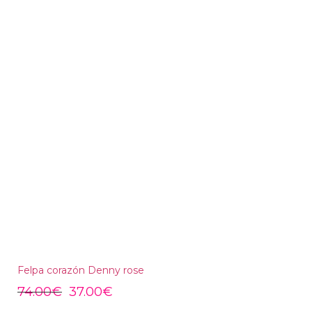
Felpa corazón Denny rose
74.00
€
37.00
€