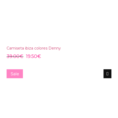
Camiseta ibiza colores Denny
39.00
€
19.50
€
Sale