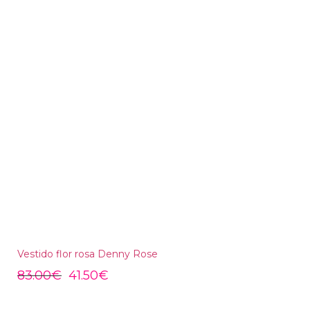
Vestido flor rosa Denny Rose
83.00
€
41.50
€