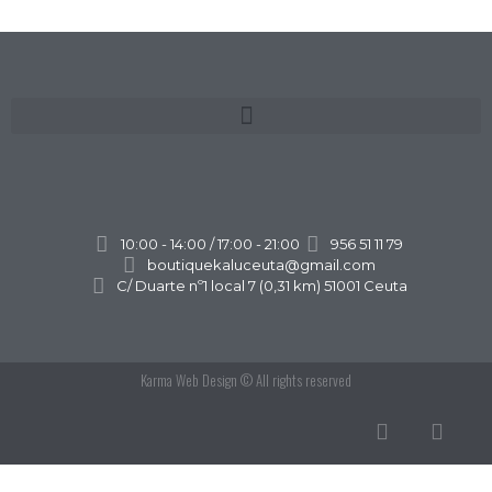
10:00 - 14:00 / 17:00 - 21:00
956 51 11 79
boutiquekaluceuta@gmail.com
C/ Duarte nº1 local 7 (0,31 km) 51001 Ceuta
Karma Web Design
© All rights reserved