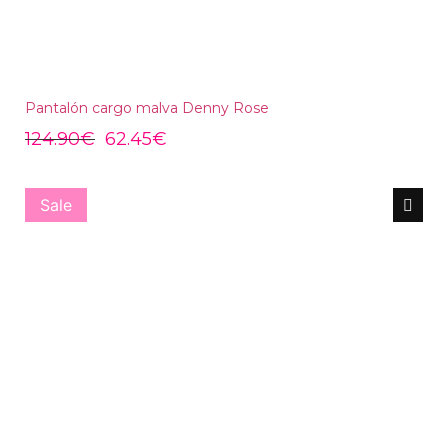
Pantalón cargo malva Denny Rose
124.90
€
62.45
€
Sale