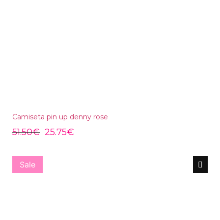
Camiseta pin up denny rose
51.50
€
25.75
€
Sale