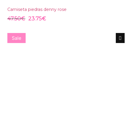
Camiseta piedras denny rose
47.50
€
23.75
€
Sale