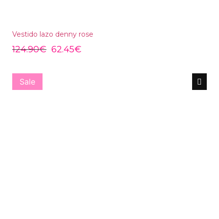
Vestido lazo denny rose
124.90
€
62.45
€
Sale