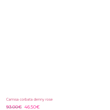
Camisa corbata denny rose
93.00
€
46.50
€