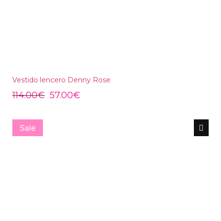
Vestido lencero Denny Rose
114.00
€
57.00
€
Sale