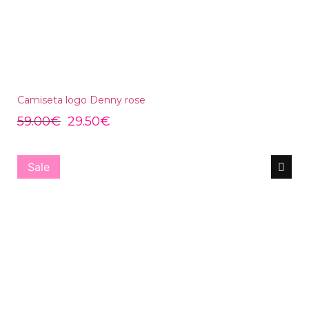
Camiseta logo Denny rose
59.00
€
29.50
€
Sale