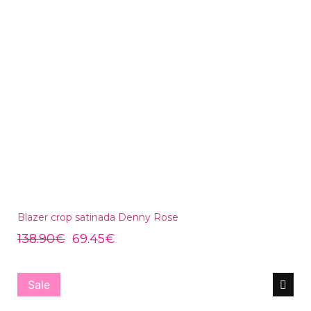
Blazer crop satinada Denny Rose
138.90
€
69.45
€
Sale