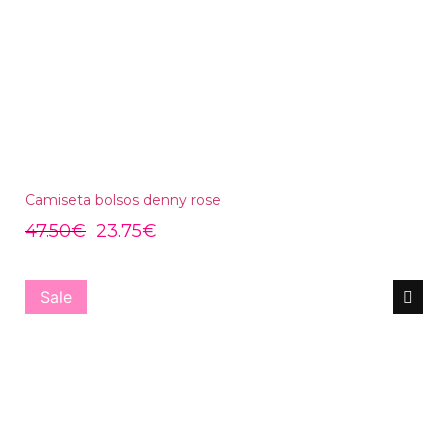
Camiseta bolsos denny rose
47.50
€
23.75
€
Sale