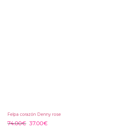
Felpa corazón Denny rose
74.00
€
37.00
€