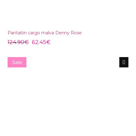
Pantalón cargo malva Denny Rose
124.90
€
62.45
€
Sale