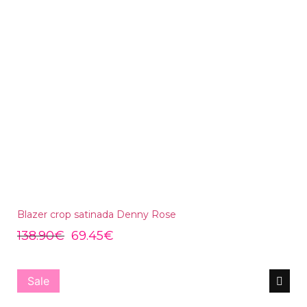
Blazer crop satinada Denny Rose
138.90
€
69.45
€
Sale