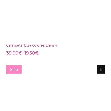
Camiseta ibiza colores Denny
39.00
€
19.50
€
Sale