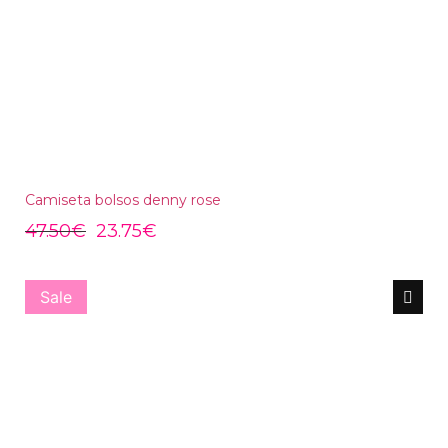
Camiseta bolsos denny rose
47.50
€
23.75
€
Sale