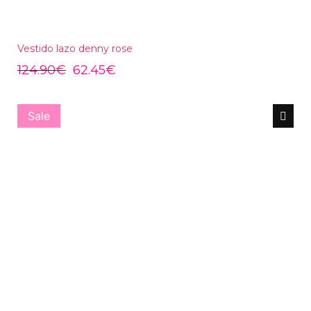
Vestido lazo denny rose
124.90
€
62.45
€
Sale