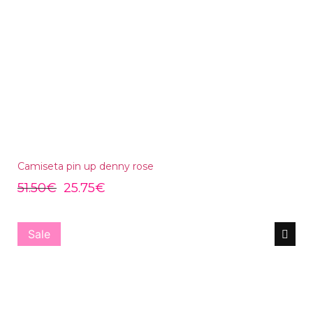
Camiseta pin up denny rose
51.50
€
25.75
€
Sale