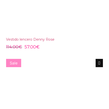
Vestido lencero Denny Rose
114.00
€
57.00
€
Sale