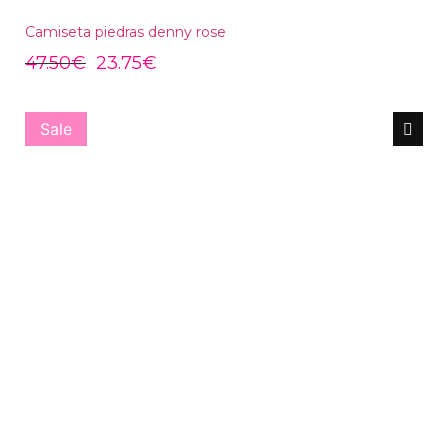
Camiseta piedras denny rose
47.50
€
23.75
€
Sale