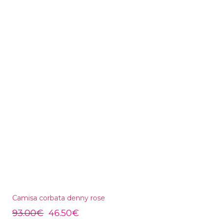
Camisa corbata denny rose
93.00
€
46.50
€