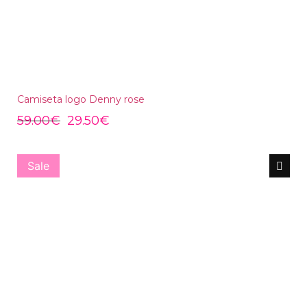
Camiseta logo Denny rose
59.00
€
29.50
€
Sale