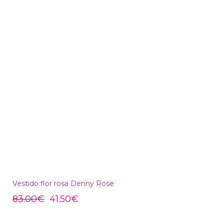
Vestido flor rosa Denny Rose
83.00
€
41.50
€