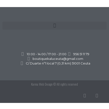
10:00 - 14:00 / 17:00 - 21:00
956 51 11 79
boutiquekaluceuta@gmail.com
C/ Duarte nº1 local 7 (0,31 km) 51001 Ceuta
Karma Web Design
© All rights reserved