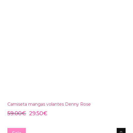
Camiseta mangas volantes Denny Rose
59.00
€
29.50
€
Sale