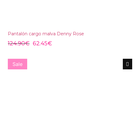
Pantalón cargo malva Denny Rose
124.90
€
62.45
€
Sale