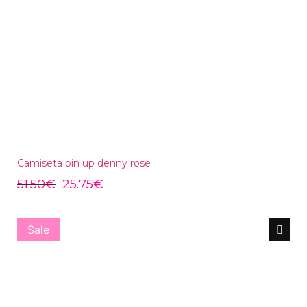
Camiseta pin up denny rose
51.50
€
25.75
€
Sale