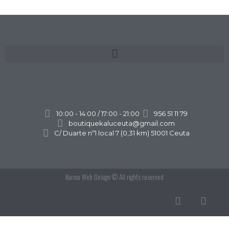
10:00 - 14:00 / 17:00 - 21:00
956 51 11 79
boutiquekaluceuta@gmail.com
C/ Duarte nº1 local 7 (0,31 km) 51001 Ceuta
Karma Web Design
© All rights reserved