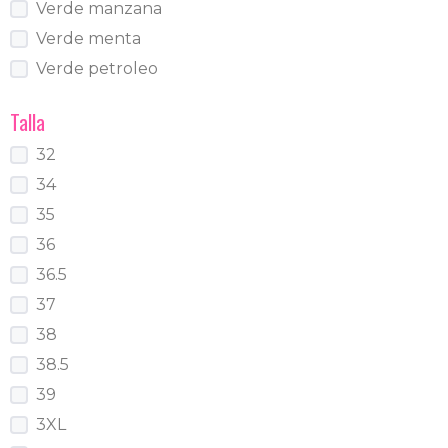
Verde manzana
Verde menta
Verde petroleo
Talla
32
34
35
36
36.5
37
38
38.5
39
3XL