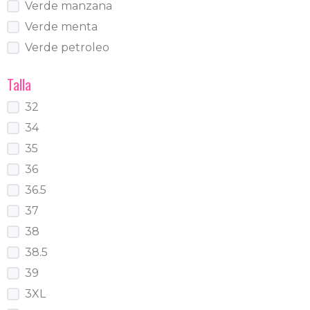
Verde manzana
Verde menta
Verde petroleo
Talla
32
34
35
36
36.5
37
38
38.5
39
3XL