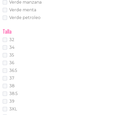
Verde manzana
Verde menta
Verde petroleo
Talla
32
34
35
36
36.5
37
38
38.5
39
3XL