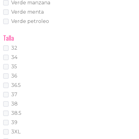
Verde manzana
Verde menta
Verde petroleo
Talla
32
34
35
36
36.5
37
38
38.5
39
3XL