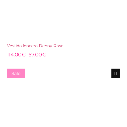
Vestido lencero Denny Rose
114.00
€
57.00
€
Sale