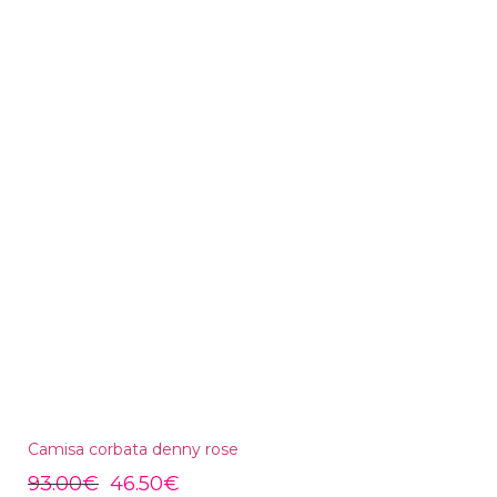
Camisa corbata denny rose
93.00
€
46.50
€