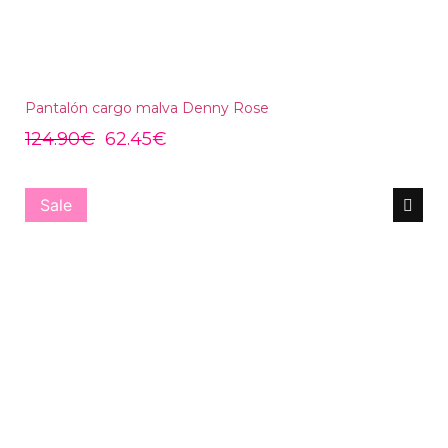
Pantalón cargo malva Denny Rose
124.90
€
62.45
€
Sale