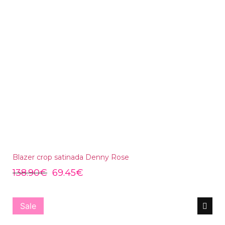
Blazer crop satinada Denny Rose
138.90
€
69.45
€
Sale