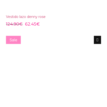
Vestido lazo denny rose
124.90
€
62.45
€
Sale