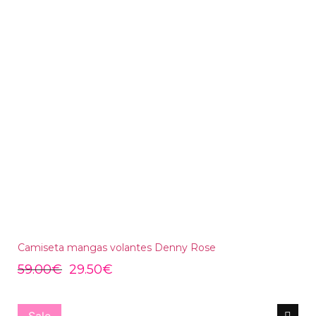
Camiseta mangas volantes Denny Rose
59.00
€
29.50
€
Sale