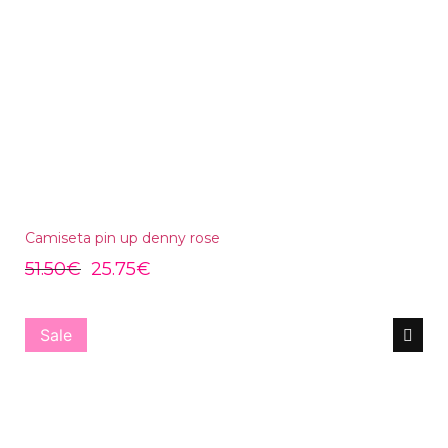
Camiseta pin up denny rose
51.50
€
25.75
€
Sale