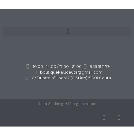
10:00 - 14:00 / 17:00 - 21:00
956 51 11 79
boutiquekaluceuta@gmail.com
C/ Duarte nº1 local 7 (0,31 km) 51001 Ceuta
Karma Web Design
© All rights reserved