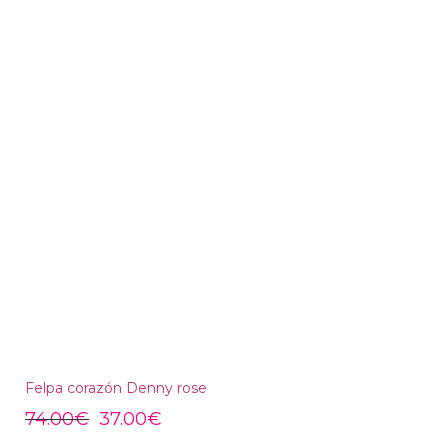
Felpa corazón Denny rose
74.00
€
37.00
€