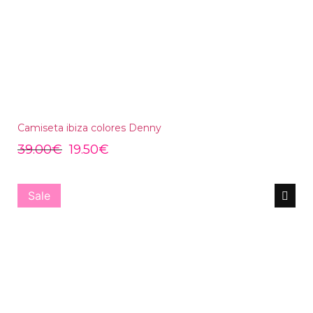
Camiseta ibiza colores Denny
39.00
€
19.50
€
Sale