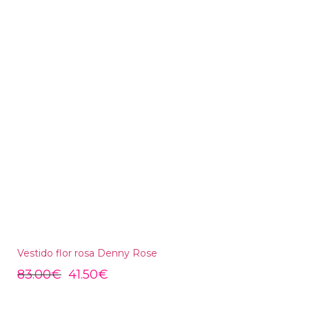
Vestido flor rosa Denny Rose
83.00
€
41.50
€