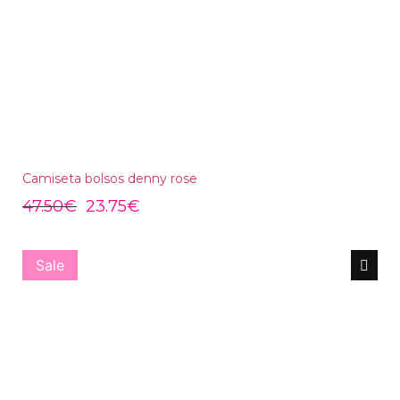
Camiseta bolsos denny rose
47.50
€
23.75
€
Sale