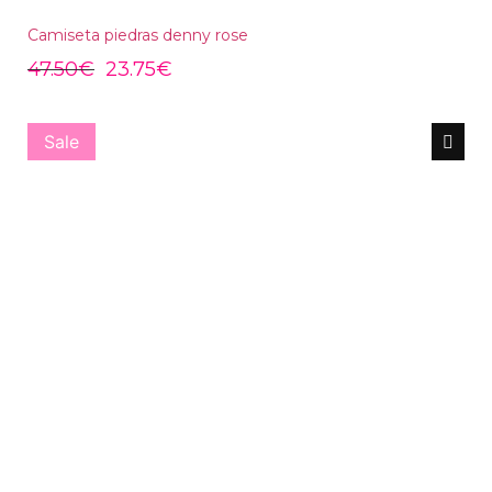
Camiseta piedras denny rose
47.50
€
23.75
€
Sale