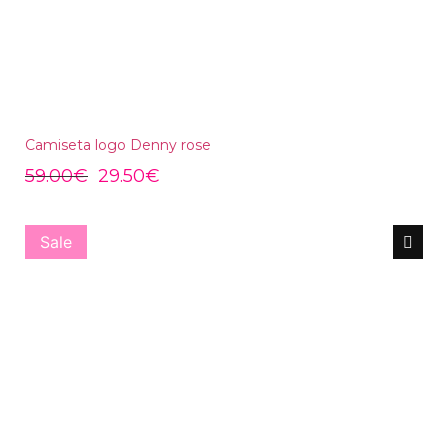
Camiseta logo Denny rose
59.00
€
29.50
€
Sale