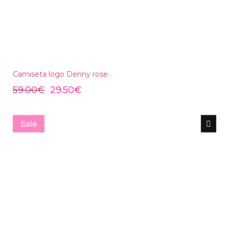
Camiseta logo Denny rose
59.00
€
29.50
€
Sale