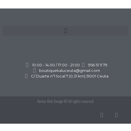
10:00 - 14:00 / 17:00 - 21:00
956 51 11 79
boutiquekaluceuta@gmail.com
C/ Duarte nº1 local 7 (0,31 km) 51001 Ceuta
Karma Web Design
© All rights reserved