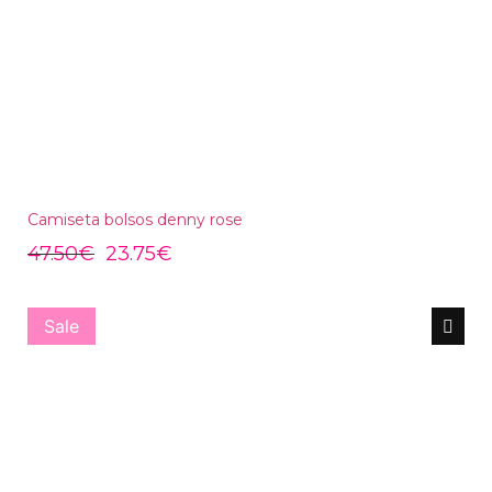
Camiseta bolsos denny rose
47.50
€
23.75
€
Sale