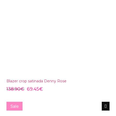
Blazer crop satinada Denny Rose
138.90
€
69.45
€
Sale