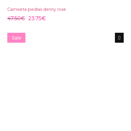
Camiseta piedras denny rose
47.50
€
23.75
€
Sale