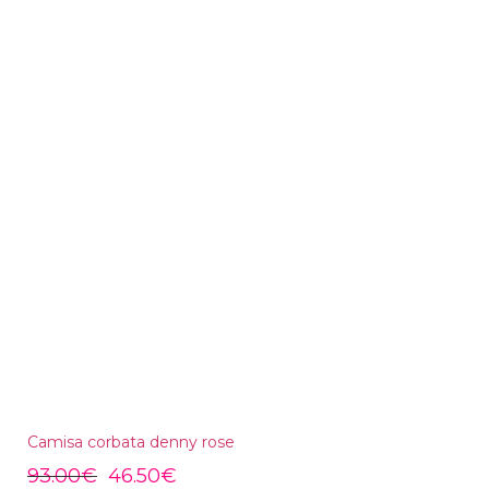
Camisa corbata denny rose
93.00
€
46.50
€