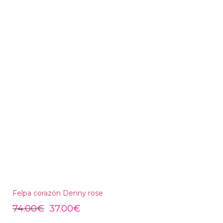
Felpa corazón Denny rose
74.00
€
37.00
€