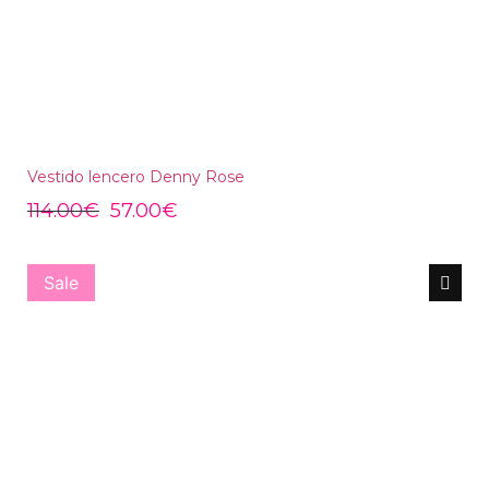
Vestido lencero Denny Rose
114.00
€
57.00
€
Sale