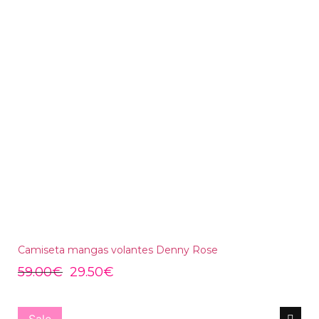
Camiseta mangas volantes Denny Rose
59.00
€
29.50
€
Sale