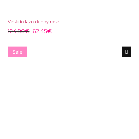
Vestido lazo denny rose
124.90
€
62.45
€
Sale