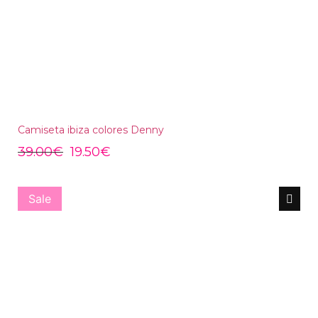
Camiseta ibiza colores Denny
39.00
€
19.50
€
Sale