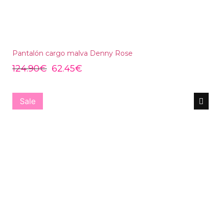
Pantalón cargo malva Denny Rose
124.90
€
62.45
€
Sale