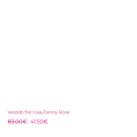
Vestido flor rosa Denny Rose
83.00
€
41.50
€