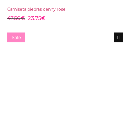
Camiseta piedras denny rose
47.50
€
23.75
€
Sale