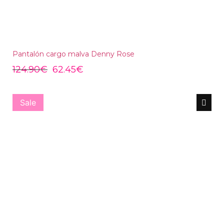
Pantalón cargo malva Denny Rose
124.90
€
62.45
€
Sale