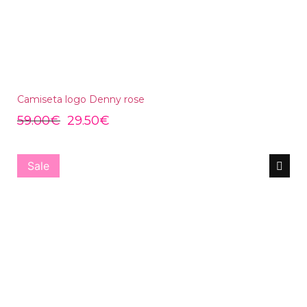
Camiseta logo Denny rose
59.00
€
29.50
€
Sale