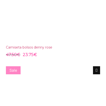
Camiseta bolsos denny rose
47.50
€
23.75
€
Sale