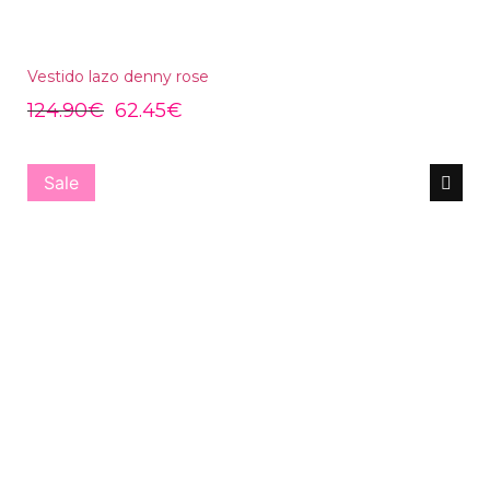
Vestido lazo denny rose
124.90
€
62.45
€
Sale