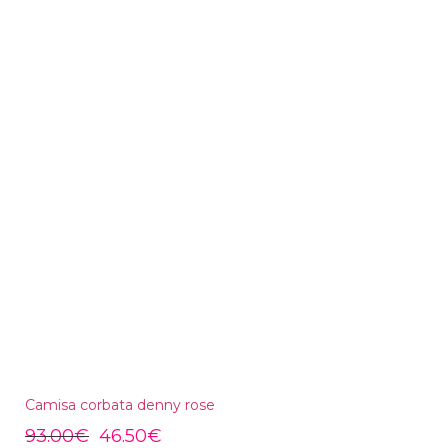
Camisa corbata denny rose
93.00
€
46.50
€