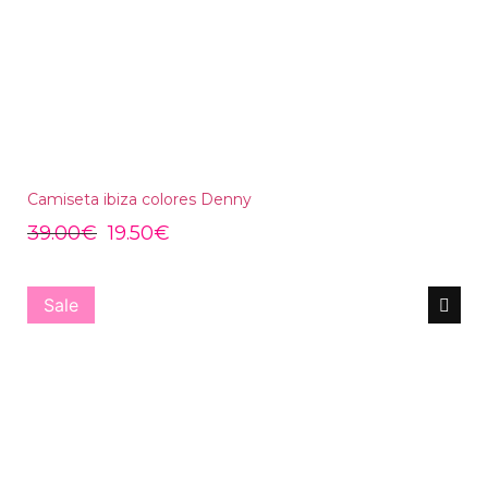
Camiseta ibiza colores Denny
39.00
€
19.50
€
Sale