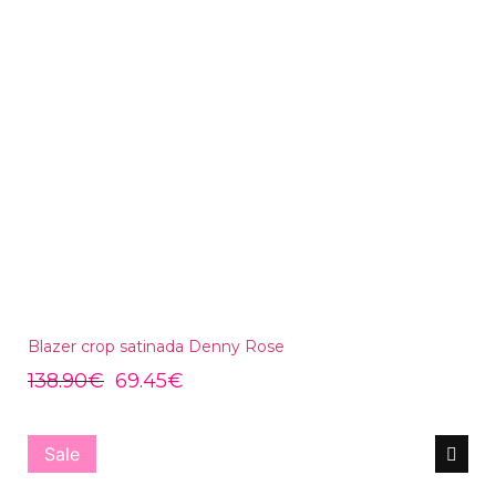
Blazer crop satinada Denny Rose
138.90
€
69.45
€
Sale