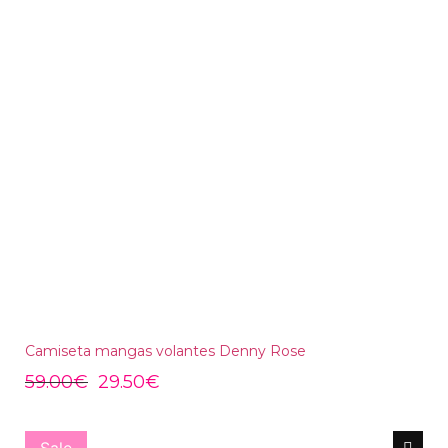
Camiseta mangas volantes Denny Rose
59.00
€
29.50
€
Sale