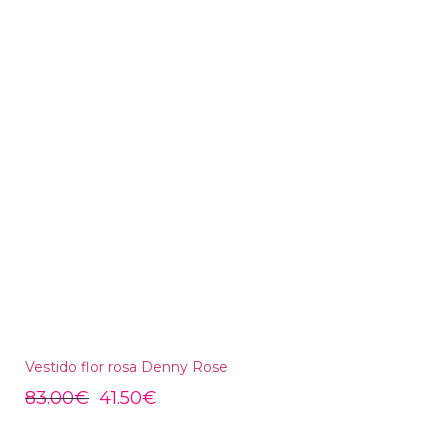
Vestido flor rosa Denny Rose
83.00
€
41.50
€