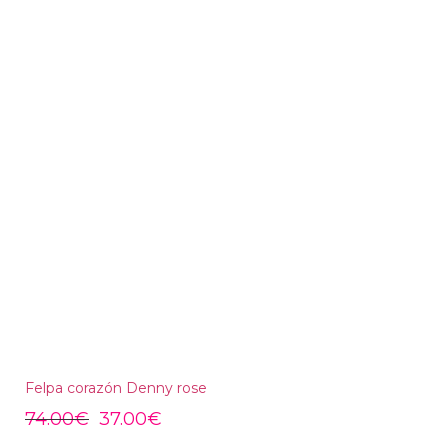
Felpa corazón Denny rose
74.00
€
37.00
€