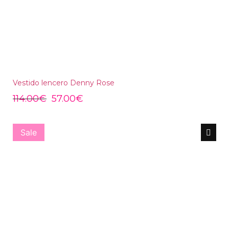
Vestido lencero Denny Rose
114.00
€
57.00
€
Sale