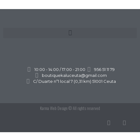
10:00 - 14:00 / 17:00 - 21:00
956 51 11 79
boutiquekaluceuta@gmail.com
C/ Duarte nº1 local 7 (0,31 km) 51001 Ceuta
Karma Web Design
© All rights reserved