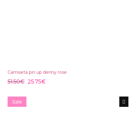
Camiseta pin up denny rose
51.50
€
25.75
€
Sale