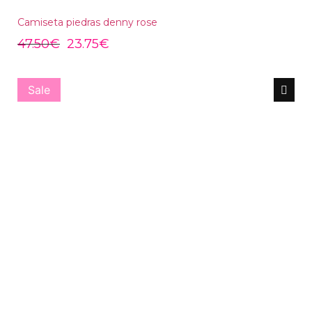
Camiseta piedras denny rose
47.50
€
23.75
€
Sale