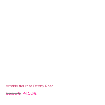
Vestido flor rosa Denny Rose
83.00
€
41.50
€