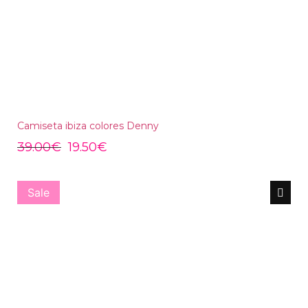
Camiseta ibiza colores Denny
39.00
€
19.50
€
Sale