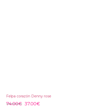
Felpa corazón Denny rose
74.00
€
37.00
€