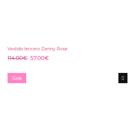
Vestido lencero Denny Rose
114.00
€
57.00
€
Sale