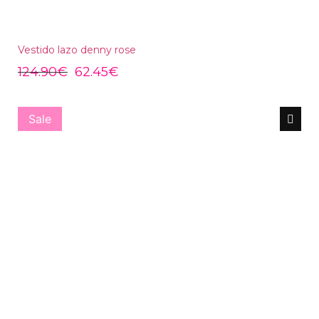
Vestido lazo denny rose
124.90
€
62.45
€
Sale