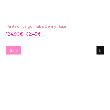
Pantalón cargo malva Denny Rose
124.90
€
62.45
€
Sale