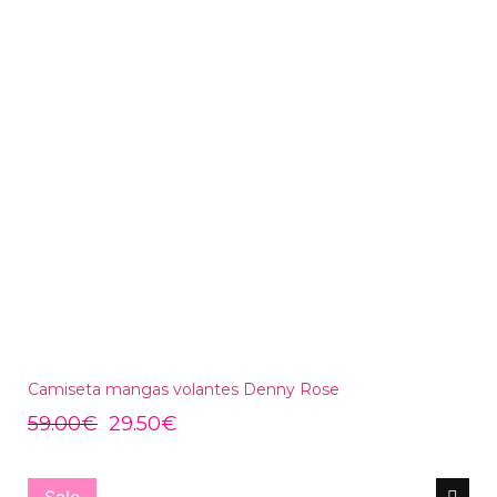
Camiseta mangas volantes Denny Rose
59.00
€
29.50
€
Sale