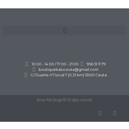
10:00 - 14:00 / 17:00 - 21:00
956 51 11 79
boutiquekaluceuta@gmail.com
C/ Duarte nº1 local 7 (0,31 km) 51001 Ceuta
Karma Web Design
© All rights reserved