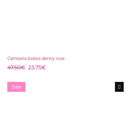
Camiseta bolsos denny rose
47.50
€
23.75
€
Sale