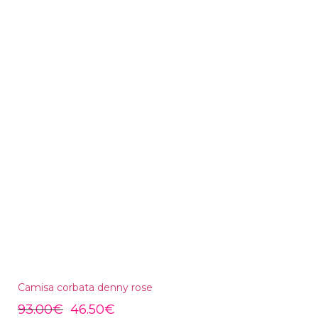
Camisa corbata denny rose
93.00
€
46.50
€