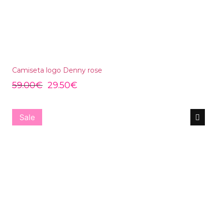
Camiseta logo Denny rose
59.00
€
29.50
€
Sale