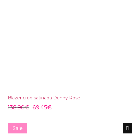
Blazer crop satinada Denny Rose
138.90
€
69.45
€
Sale