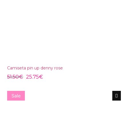
Camiseta pin up denny rose
51.50
€
25.75
€
Sale