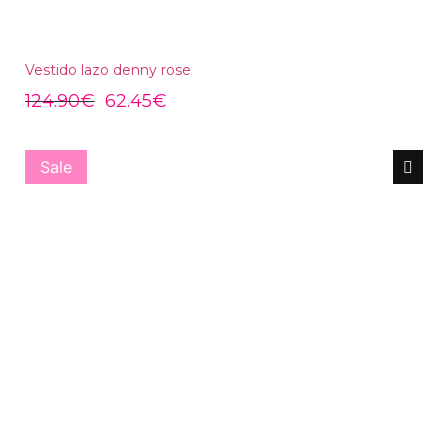
Vestido lazo denny rose
124.90
€
62.45
€
Sale