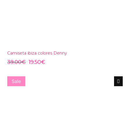
Camiseta ibiza colores Denny
39.00
€
19.50
€
Sale