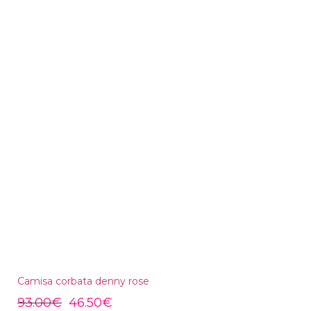
Camisa corbata denny rose
93.00
€
46.50
€