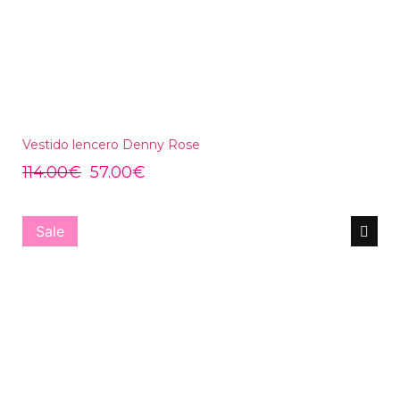
Vestido lencero Denny Rose
114.00
€
57.00
€
Sale