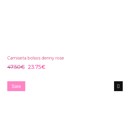
Camiseta bolsos denny rose
47.50
€
23.75
€
Sale