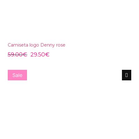
Camiseta logo Denny rose
59.00
€
29.50
€
Sale