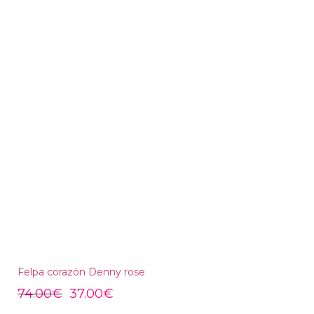
Felpa corazón Denny rose
74.00
€
37.00
€