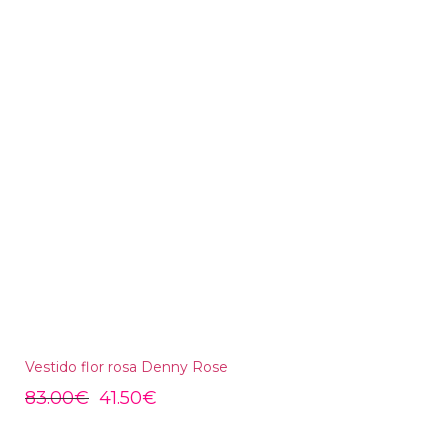
Vestido flor rosa Denny Rose
83.00
€
41.50
€