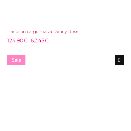
Pantalón cargo malva Denny Rose
124.90
€
62.45
€
Sale