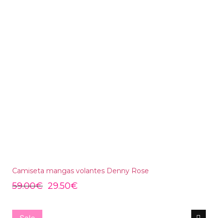
Camiseta mangas volantes Denny Rose
59.00
€
29.50
€
Sale