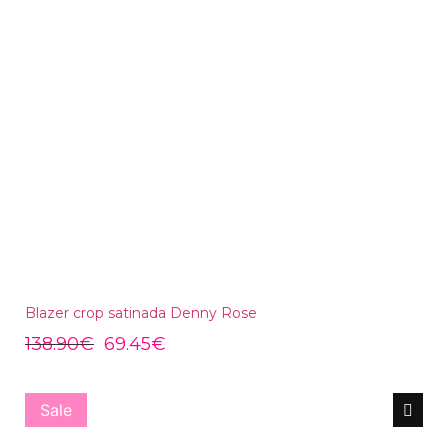
Blazer crop satinada Denny Rose
138.90
€
69.45
€
Sale