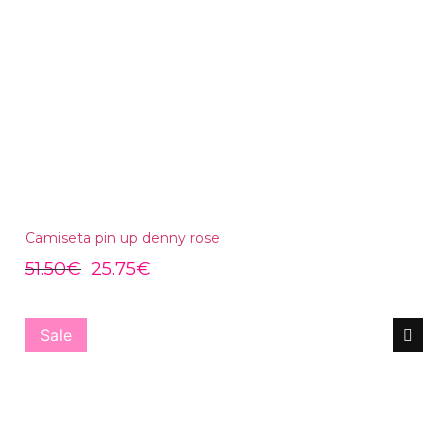
Camiseta pin up denny rose
51.50
€
25.75
€
Sale