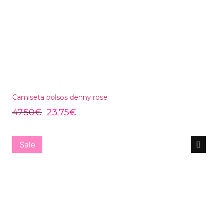
Camiseta bolsos denny rose
47.50
€
23.75
€
Sale