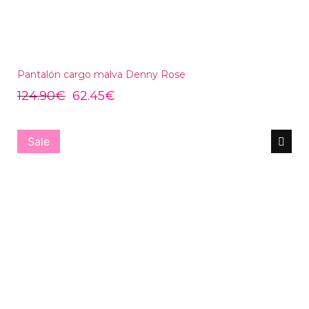
Pantalón cargo malva Denny Rose
124.90
€
62.45
€
Sale