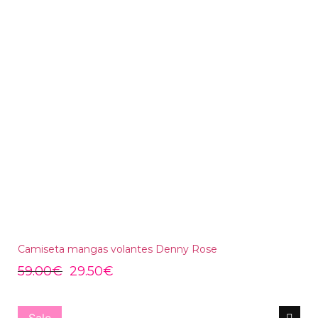
Camiseta mangas volantes Denny Rose
59.00
€
29.50
€
Sale