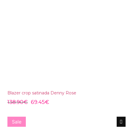
Blazer crop satinada Denny Rose
138.90
€
69.45
€
Sale