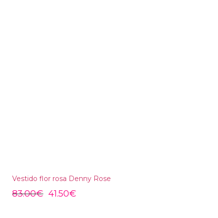
Vestido flor rosa Denny Rose
83.00
€
41.50
€