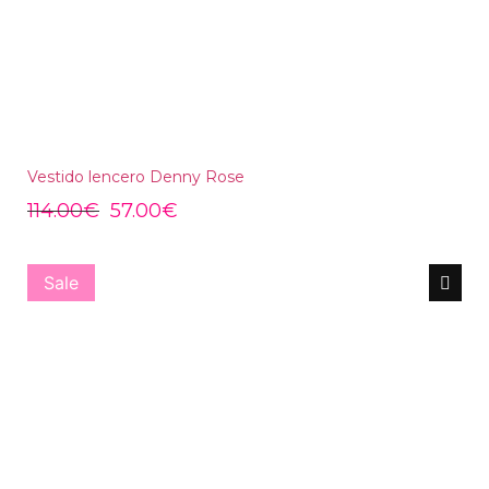
Vestido lencero Denny Rose
114.00
€
57.00
€
Sale