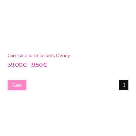
Camiseta ibiza colores Denny
39.00
€
19.50
€
Sale