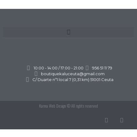
10:00 - 14:00 / 17:00 - 21:00
956 51 11 79
boutiquekaluceuta@gmail.com
C/ Duarte nº1 local 7 (0,31 km) 51001 Ceuta
Karma Web Design
© All rights reserved