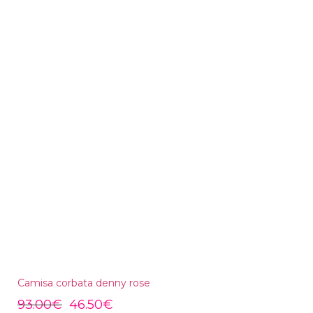
Camisa corbata denny rose
93.00
€
46.50
€