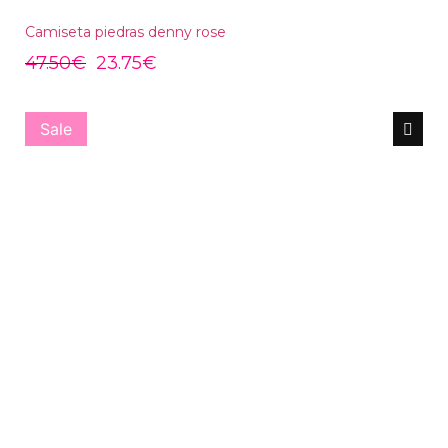
Camiseta piedras denny rose
47.50
€
23.75
€
Sale