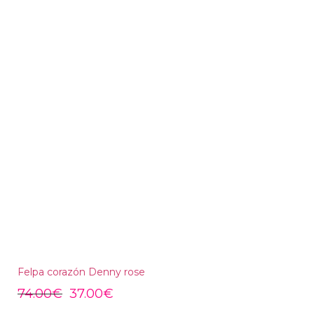
Felpa corazón Denny rose
74.00
€
37.00
€