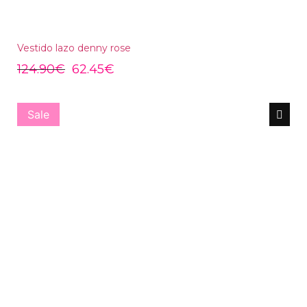
Vestido lazo denny rose
124.90
€
62.45
€
Sale