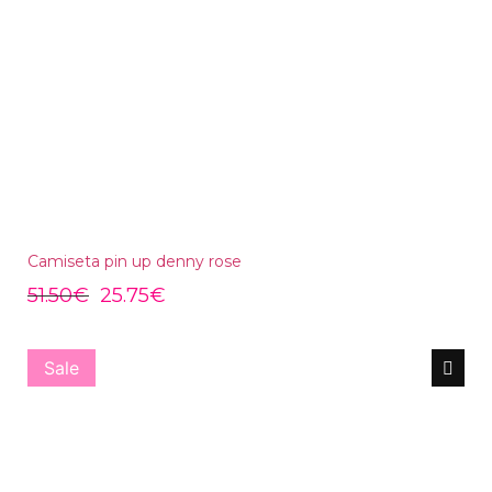
Camiseta pin up denny rose
51.50
€
25.75
€
Sale