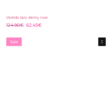
Vestido lazo denny rose
124.90
€
62.45
€
Sale