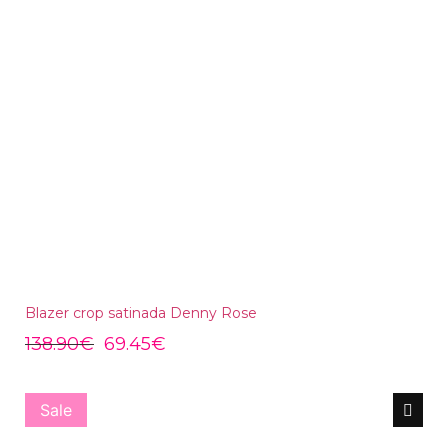
Blazer crop satinada Denny Rose
138.90
€
69.45
€
Sale