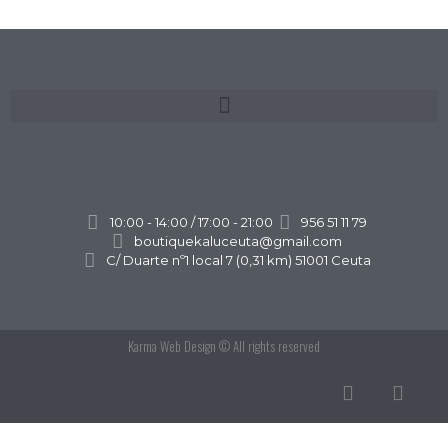
10:00 - 14:00 / 17:00 - 21:00
956 51 11 79
boutiquekaluceuta@gmail.com
C/ Duarte nº1 local 7 (0,31 km) 51001 Ceuta
Karma Web Design
© All rights reserved