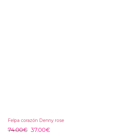
Felpa corazón Denny rose
74.00
€
37.00
€