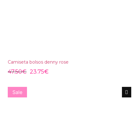
Camiseta bolsos denny rose
47.50
€
23.75
€
Sale