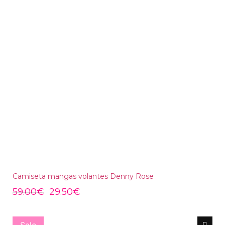
Camiseta mangas volantes Denny Rose
59.00
€
29.50
€
Sale