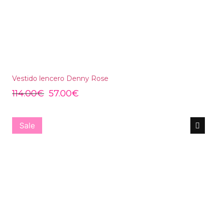
Vestido lencero Denny Rose
114.00
€
57.00
€
Sale