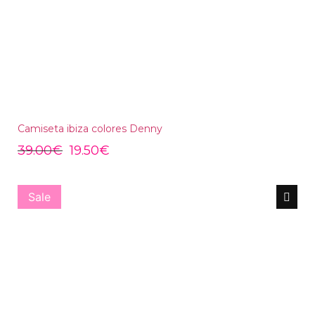
Camiseta ibiza colores Denny
39.00
€
19.50
€
Sale