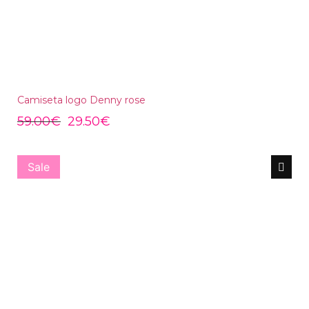
Camiseta logo Denny rose
59.00
€
29.50
€
Sale