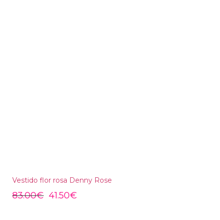
Vestido flor rosa Denny Rose
83.00
€
41.50
€