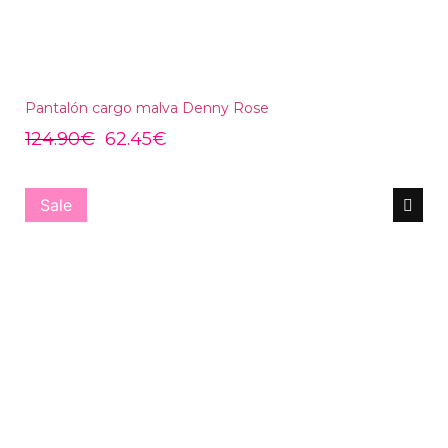
Pantalón cargo malva Denny Rose
124.90
€
62.45
€
Sale