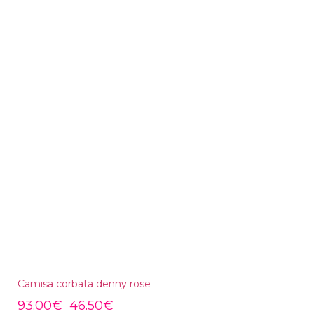
Camisa corbata denny rose
93.00
€
46.50
€