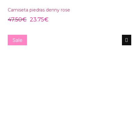
Camiseta piedras denny rose
47.50
€
23.75
€
Sale