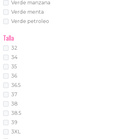
Verde manzana
Verde menta
Verde petroleo
Talla
32
34
35
36
36.5
37
38
38.5
39
3XL